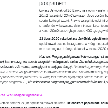
programem
Łukasz Jakóbiak od 2012 roku na swoim kanale n
20m2
(wcześniej
20m2 Łukasza
). Jego gośćmi b
sportu, kultury i sztuki. Prawie wszystkie odcink
smartfonów w kawalerce dziennikarza. Łącznie z
a kanał 20m2 subskrybuje ponad 400 tysięcy wi
23 lipca 2020 roku Łukasz Jakóbiak ogłosił kon
opublikował post na Instagramie, w którym napisał
m.in. coming out, którego dokonał w marcu 2020 r
Kochani! Pragnę podziękować Wam z całych sił za 
zeń, komentarzy, ale przede wszystkim odkrywania siebie. Już od dłuższego cz
zdarzenia z 21 marca, pomogły mi w podjęciu decyzji.
Doświadczyłem tego dnia 
bsze, a przede wszystkim bardzo klarowne uczucie miłości. Spotkałem wtedy naj
 przez tworzenie przestrzeni, w której inni również będą mogli poczuć miłość. J
wojego programu. (…)
Na zakończenie programu przygotowałem dla Was też 3 prz
erze. Wzruszające wyznanie >>
kóbiak zdradził czym będzie zajmował się teraz.
Dziennikarz poprowadzi onlin