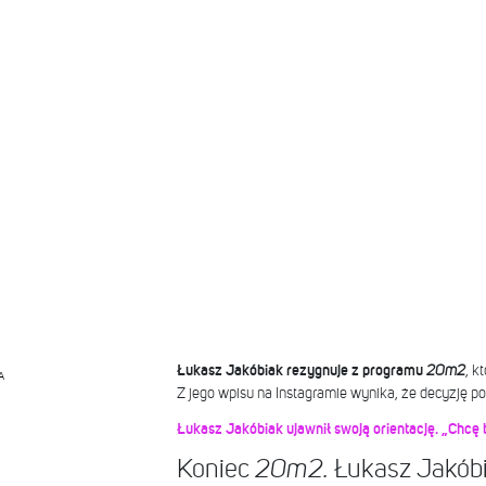
Łukasz Jakóbiak rezygnuje z programu
20m2
, k
A
Z jego wpisu na Instagramie wynika, że decyzję po
Łukasz Jakóbiak ujawnił swoją orientację. „Chcę
Koniec
Łukasz Jakóbi
20m2.