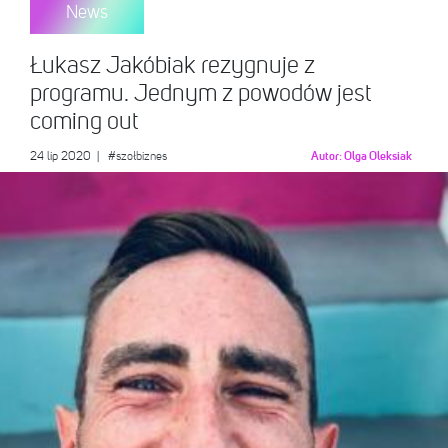
News
Łukasz Jakóbiak rezygnuje z
programu. Jednym z powodów jest
coming out
24 lip 2020
|
#szołbiznes
Autor:
Olga Oleksiak