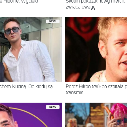
 Hiltonie. Wyciekł
Skolim pokazał nowy merch.
zwraca uwagę
NEWS
chem Kuciną. Od kiedy są
Perez Hilton trafił do szpital
transmis...
NEWS