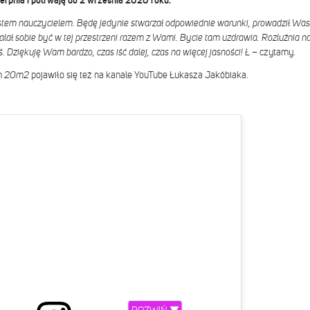
ierpnia i potrwają do 2 września 2020 roku.
estem nauczycielem. Będę jedynie stwarzał odpowiednie warunki, prowadził Was
ał sobie być w tej przestrzeni razem z Wami. Bycie tam uzdrawia. Rozluźnia na
ś. Dziękuję Wam bardzo, czas iść dalej, czas na więcej jasności! Ł
– czytamy.
m
20m2
pojawiło się też na kanale YouTube Łukasza Jakóbiaka.