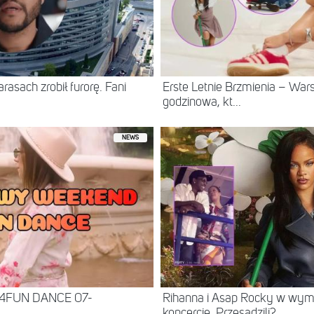
asach zrobił furorę. Fani
Erste Letnie Brzmienia – Wa
godzinowa, kt...
NEWS
 4FUN DANCE 07-
Rihanna i Asap Rocky w wy
koncercie. Przesadzili?