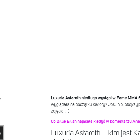
Luxuria Astaroth niedługo wystąpi w Fame MMA 6
A
wyglądała na początku kariery? Jeśli nie, obejrzyjc
zdjęcia. ;-)
Co Billie Eilish napisała kiedyś w komentarzu Ari
Luxuria Astaroth – kim jest 