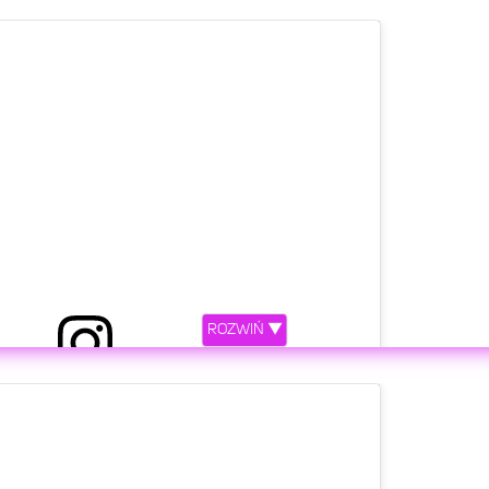
ROZWIŃ ▼
etl ten post na Instagramie.