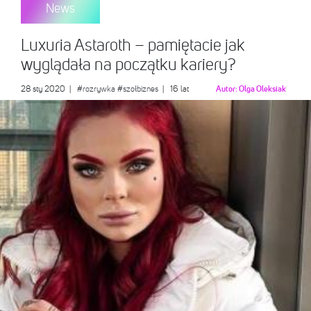
News
Luxuria Astaroth – pamiętacie jak
wyglądała na początku kariery?
28 sty 2020
|
#rozrywka
#szołbiznes
| 16 lat
Autor:
Olga Oleksiak