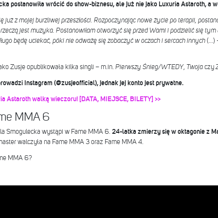
a postanowiła wrócić do show-biznesu, ale już nie jako Luxuria Astaroth, a wo
ię już z mojej burzliwej przeszłości. Rozpoczynając nowe życie po terapii, postan
ą rzeczą jest muzyka. Postanowiłam otworzyć się przed Wami i podzielić się tym 
ługo będę uciekać, póki nie odważę się zobaczyć w oczach i sercach innych
(…) 
o Zusje opublikowała kilka singli – m.in.
Pierwszy Śnieg/WTEDY
,
Twoja
czy
owadzi Instagram (@zusjeofficial), jednak jej konto jest prywatne.
ia Astaroth walką wieczoru! [DATA, MIEJSCE, BILETY] >>
ame MMA 6
amila Smogulecka wystąpi w Fame MMA 6.
24-latka zmierzy się w oktagonie z M
kimaster walczyła na Fame MMA 3 oraz Fame MMA 4.
Fame MMA 6?