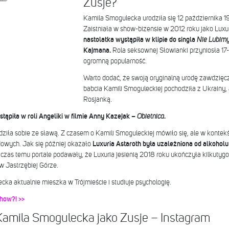
Zusje?
Kamila Smogulecka urodziła się 12 października 1
Zaistniała w show-bizensie w 2012 roku jako Luxur
nastolatka wystąpiła w klipie do singla
Nie Lubimy
Kajmana.
Rola seksownej Słowianki przyniosła 17
ogromną popularność.
Warto dodać, że swoją oryginalną urodę zawdzię
babcia Kamili Smoguleckiej pochodziła z Ukrainy, 
Rosjanką.
tąpiła w roli Angeliki w filmie Anny Kazejak –
Obietnica
.
adziła sobie ze sławą. Z czasem o Kamili Smoguleckiej mówiło się, ale w kontek
owych. Jak się później okazało
Luxuria Astaroth była uzależniona od alkoholu
 czas temu portale podawały, że Luxuria jesienią 2018 roku ukończyła kilkutygod
w Jastrzębiej Górze.
ka aktualnie mieszka w Trójmieście i studiuje psychologię.
show?! >>
 Kamila Smogulecka jako Zusje – Instagram