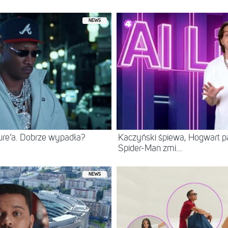
NEWS
ure’a. Dobrze wypadła?
Kaczyński śpiewa, Hogwart pa
Spider-Man zmi...
NEWS