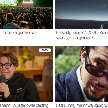
: rozpiska godzinowa,
Perseidy: sierpień 2026. Kie
spadających gwiazd?
NEWS
sband. Wystartował casting
Bad Bunny ma nową figurę 