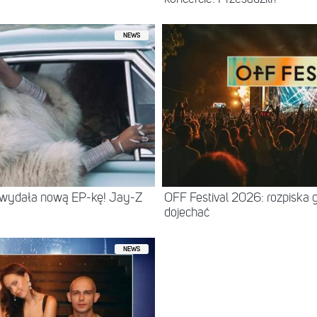
NEWS
 wydała nową EP-kę! Jay-Z
OFF Festival 2026: rozpiska 
dojechać
NEWS