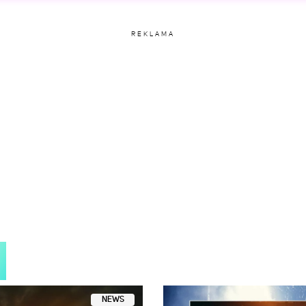
etl ten post na Instagramie
REKLAMA
ny przez JULIA STAWSKA (@julka.stawska)
NEWS