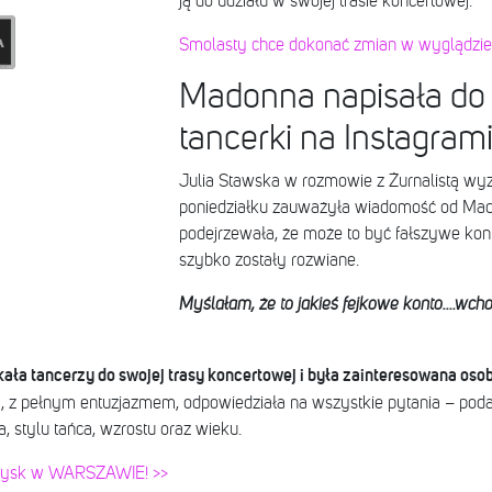
ją do udziału w swojej trasie koncertowej.
Smolasty chce dokonać zmian w wyglądzie.
Madonna napisała do 
tancerki na Instagram
Julia Stawska w rozmowie z Żurnalistą wy
poniedziałku zauważyła wiadomość od Ma
podejrzewała, że może to być fałszywe kont
szybko zostały rozwiane.
Myślałam, że to jakieś fejkowe konto....wchod
ła tancerzy do swojej trasy koncertowej i była zainteresowana oso
ia, z pełnym entuzjazmem, odpowiedziała na wszystkie pytania – pod
 stylu tańca, wzrostu oraz wieku.
edysk w WARSZAWIE! >>