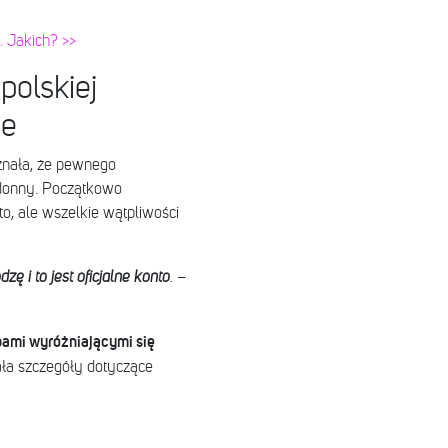
 Jakich? >>
polskiej
ie
znała, że pewnego
donny. Początkowo
o, ale wszelkie wątpliwości
zę i to jest oficjalne konto
. –
bami wyróżniającymi się
ała szczegóły dotyczące