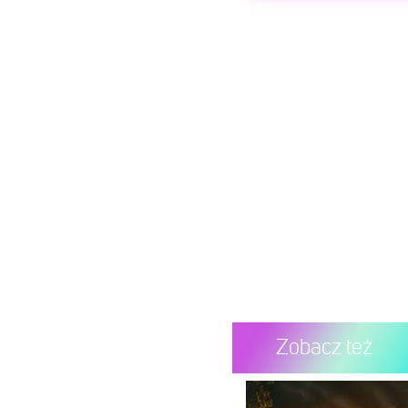
Wyświ
Post udostępnio
Zobacz też