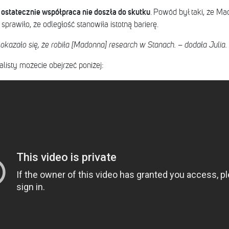
ostatecznie współpraca nie doszła do skutku
,
. Powód był taki, że M
prawiło, że odległość stanowiła istotną barierę.
o okazało się, że robiła [Madonna] research w Stanach. – dodała Julia.
listy możecie obejrzeć poniżej: