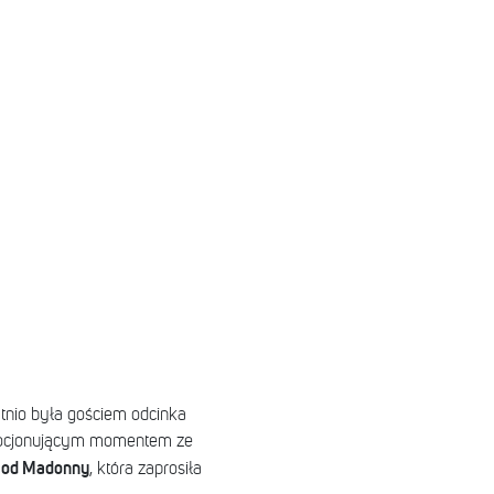
atnio była gościem odcinka
 emocjonującym momentem ze
 od Madonny
, która zaprosiła