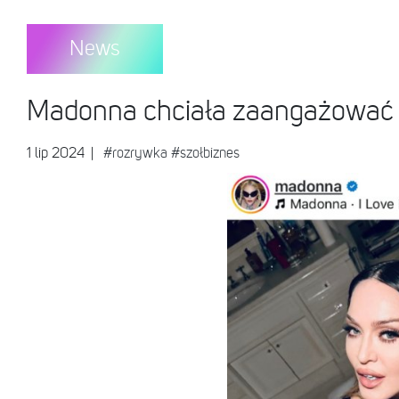
News
Madonna chciała zaangażować po
1 lip 2024
|
#rozrywka
#szołbiznes