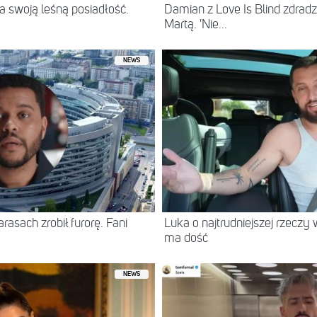
 swoją leśną posiadłość.
Damian z Love Is Blind zdradz
Martą. 'Nie...
NEWS
asach zrobił furorę. Fani
Luka o najtrudniejszej rzeczy 
ma dość
NEWS