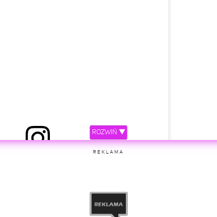
ROZWIŃ ▼
REKLAMA
etl ten post na Instagramie