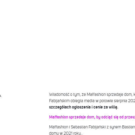
Wiadomość o tym, że Maffashion sprzedaje dom, 
A
Fabijańskim obiegła media w połowie sierpnia 20
szczegółach ogłoszenia i cenie za willę.
Maffashion sprzedaje dom, by odciąć się od przes
Maffashion i Sebastian Fabijański z synem Bast
domu w 2021 roku..