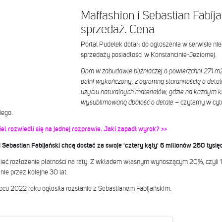
Maffashion i Sebastian Fabij
sprzedaż. Cena
Portal Pudelek dotarł do ogłoszenia w serwisie ni
sprzedaży posiadłości w Konstancinie-Jeziornej.
Dom w zabudowie bliźniaczej o powierzchni 271 m
pełni wykończony, z ogromną starannością o detal
użyciu naturalnych materiałów, gdzie na każdym 
wysublimowaną dbałość o detale
– czytamy w cyt
iego.
l rozwiedli się na jednej rozprawie. Jaki zapadł wyrok? >>
i Sebastian Fabijański chcą dostać za swoje 'cztery kąty' 6 milionów 250 tysię
ieć rozłożenie płatności na raty. Z wkładem własnym wynoszącym 20%, czyli 
nie przez kolejne 30 lat.
pcu 2022 roku ogłosiła rozstanie z Sebastianem Fabijańskim.