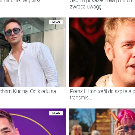
 Hiltonie. Wyciekł
Skolim pokazał nowy merch.
zwraca uwagę
NEWS
chem Kuciną. Od kiedy są
Perez Hilton trafił do szpital
transmis...
NEWS