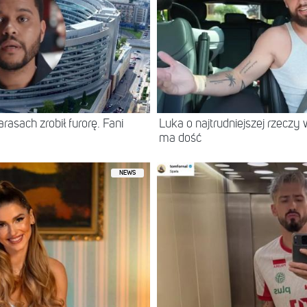
asach zrobił furorę. Fani
Luka o najtrudniejszej rzeczy 
ma dość
NEWS