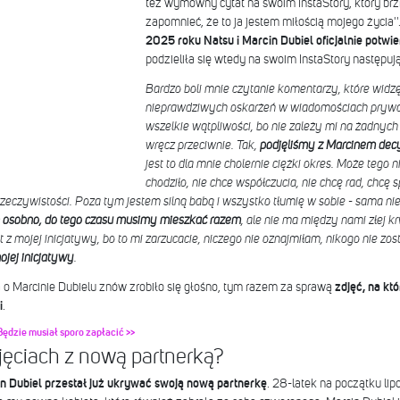
też wymowny cytat na swoim InstaStory, który brzmi
zapomnieć, że to ja jestem miłością mojego życia'
2025 roku Natsu i Marcin Dubiel oficjalnie potwier
podzieliła się wtedy na swoim InstaStory następ
Bardzo boli mnie czytanie komentarzy, które widz
nieprawdziwych oskarżeń w wiadomościach prywa
wszelkie wątpliwości, bo nie zależy mi na żadnych 
wręcz przeciwnie. Tak,
podjęliśmy z Marcinem decy
jest to dla mnie cholernie ciężki okres.
Może tego ni
chodziło, nie chce współczucia, nie chcę rad, chcę
rzeczywistości. Poza tym jestem silną babą i wszystko tłumię w sobie - sama nie
osobno, do tego czasu musimy mieszkać razem
, ale nie ma między nami złej kr
st z mojej inicjatywy, bo to mi zarzucacie, niczego nie oznajmiłam, nikogo nie z
ojej inicjatywy
.
 o Marcinie Dubielu znów zrobiło się głośno, tym razem za sprawą
zdjęć, na kt
i
.
ędzie musiał sporo zapłacić >>
jęciach z nową partnerką?
n Dubiel przestał już ukrywać swoją nową partnerkę
. 28-latek na początku lip