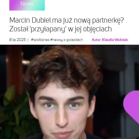
News
Marcin Dubiel ma już nową partnerkę?
Został 'przyłapany' w jej objęciach
8 lip 2025
|
#szołbiznes
#newsy o gwiazdach
Autor:
Klaudia Woźniak