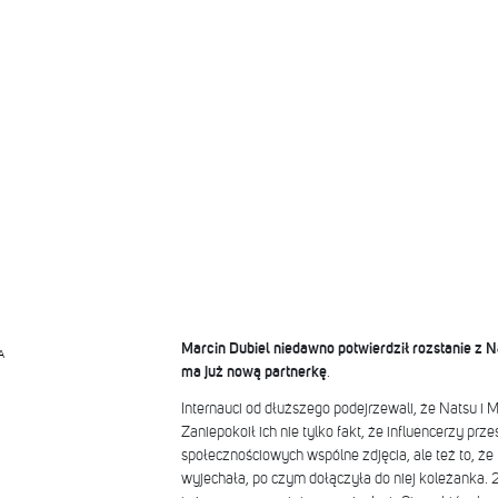
Marcin Dubiel niedawno potwierdził rozstanie z N
A
ma już nową partnerkę
.
Internauci od dłuższego podejrzewali, że Natsu i M
Zaniepokoił ich nie tylko fakt, że influencerzy prz
społecznościowych wspólne zdjęcia, ale też to, że
wyjechała, po czym dołączyła do niej koleżanka. 