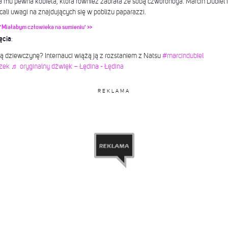
 mu pewna kobieta, która również zabrała ze sobą czworonoga. Marcin Dubiel 
racali uwagi na znajdujących się w pobliżu paparazzi.
. 'Miałabym człowieka na sumieniu' >>
ęcia
:
 dziewczynę? Internauci wiążą ją z rozstaniem z Natsu
#marcindubiel
zek
♬ oryginalny dźwięk – Łędina - Łędina
REKLAMA