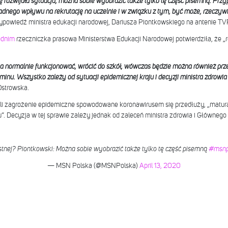
ię rozwijała sytuacja, można sobie wyobrazić także tylko tę część pisemną. Pr
dnego wpływu na rekrutację na uczelnie i w związku z tym, być może, rzeczywiśc
wypowiedź ministra edukacji narodowej, Dariusza Piontkowskiego na antenie TVP
odnim
rzeczniczka prasowa Ministerstwa Edukacji Narodowej potwierdziła, że „
żna normalnie funkcjonować, wrócić do szkół, wówczas będzie można również p
inu. Wszystko zależy od sytuacji epidemicznej kraju i decyzji ministra zdrowia
Ostrowska.
śli zagrożenie epidemiczne spowodowane koronawirusem się przedłuży, „matur
 Decyzja w tej sprawie zależy jednak od zaleceń ministra zdrowia i Głównego 
stnej? Piontkowski: Można sobie wyobrazić także tylko tę część pisemną
#msnp
— MSN Polska (@MSNPolska)
April 13, 2020