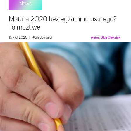
News
Matura 2020 bez egzaminu ustnego?
To możliwe
15 kwi 2020
|
#wiadomości
Autor:
Olga Oleksiak