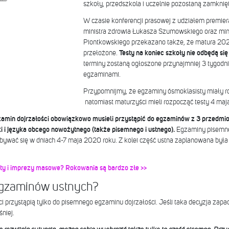
szkoły, przedszkola i uczelnie pozostaną zamknię
W czasie konferencji prasowej z udziałem premie
ministra zdrowia Łukasza Szumowskiego oraz mini
Piontkowskiego przekazano także, że matura 202
przełożone.
Testy na koniec szkoły nie odbędą si
terminy zostaną ogłoszone przynajmniej 3 tygodn
egzaminami.
Przypomnijmy, że egzaminy ósmoklasisty miały ro
natomiast maturzyści mieli rozpocząć testy 4 maja
zamin dojrzałości obowiązkowo musieli przystąpić do egzaminów z 3 przedmio
i i języka obcego nowożytnego (także pisemnego i ustnego).
Egzaminy pisemne 
dbywać się w dniach 4-7 maja 2020 roku. Z kolei część ustna zaplanowana była 
ty i imprezy masowe? Rokowania są bardzo złe >>
gzaminów ustnych?
przystąpią tylko do pisemnego egzaminu dojrzałości. Jeśli taka decyzja zapadn
niej.