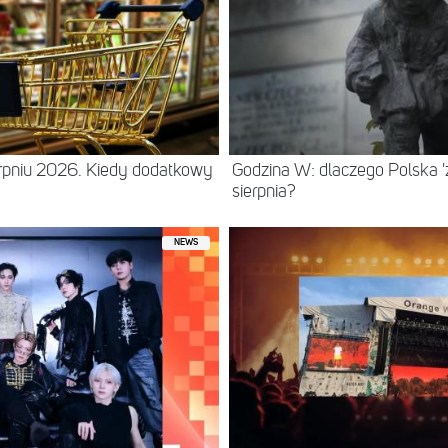
erpniu 2026. Kiedy dodatkowy
Godzina W: dlaczego Polska 'z
sierpnia?
NEWS