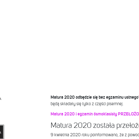
Matura 2020 odbędzie się bez egzaminu ustneg
A
będą składały się tylko z części pisemnej.
Matura 2020 i egzamin ósmoklasisty PRZEŁOŻO
Matura 2020 została przeło
9 kwietnia 2020 roku poinformowano, że z powod