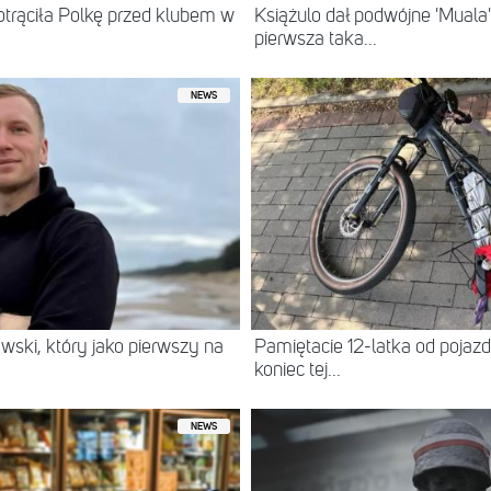
otrąciła Polkę przed klubem w
Książulo dał podwójne 'Muala'
pierwsza taka...
NEWS
wski, który jako pierwszy na
Pamiętacie 12-latka od pojazdu
koniec tej...
NEWS