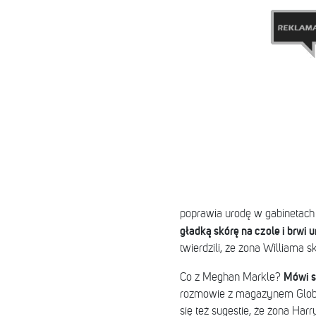
poprawia urodę w gabinetach
gładką skórę na czole i brwi 
twierdzili, że żona Williama s
Mówi si
Co z Meghan Markle?
rozmowie z magazynem Globe s
się też sugestie, że żona Ha