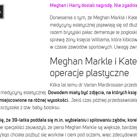
Meghan i Harry dostali nagrodę. Nie zgadni
Doniesienia o tym, że Meghan Markle i Kate
medycyny estetycznej pojawiają się od dł
razem brytyjski pałac dementuje te pogłosk
sprawą żony księcia Williama, która kibic
w czasie zawodów sportowych. Uwagę zwróc
Meghan Markle i Kate
operacje plastyczne
Kilka lat temu dr Vartan Mardirossian przeds
Dowodem miały być zdjęcia, na których ks
 medycyny estetycznej.
umiejscowione na różnej wysokości.
Jakiś czas później przedstawiciele
korzystała z tzw. baby botoksu.
ę, że 39-latka poddała się m.in. wybielaniu i spiłowaniu zębów, korek
pecjaliści zauważyli, że piersi Meghan Markle są większe, bardziej 
rry’ego chciała pozbyć się worków i cieni pod oczami, więc zdecydowa