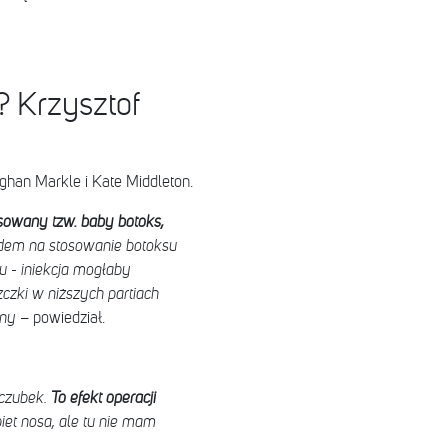
? Krzysztof
ghan Markle i Kate Middleton.
osowany tzw. baby botoks,
em na stosowanie botoksu
 - iniekcja mogłaby
czki w niższych partiach
ony
– powiedział.
 czubek.
To efekt operacji
t nosa, ale tu nie mam