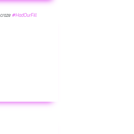
 craze
#HadOurFill