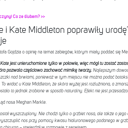
czyny! Co ze ślubem? >>
i Kate Middleton poprawiły urodę
je
tofa Gojdzia o opinię na temat zabiegów, którym miały poddać się Me
Kate jest unieruchomione tylko w połowie, więc mógł tu zostać zast
 która pozwala częściowo zachować mimikę twarzy.
Najlepszym dowod
zczki nad brwiami, ponieważ w tym miejscu nie można podać botoksu
o widać u Kate Middleton, że skóra wyżej jest rozluźniona, a zmarsz
ostało to jednak zrobione w sposób naturalny. Efekt nie jest przesadz
ląd nosa Meghan Markle.
stał wyszczuplony. Nie chodzi tylko o grzbiet nosa, ale także o jego
zczuplić nos przy pomocy kwasu hialuronowego podanego w grzbie
ja chirurga
– stwierdził w rozmowie z serwisem.