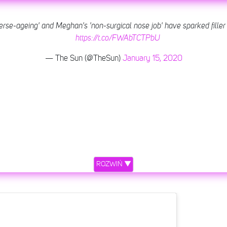
rse-ageing' and Meghan's 'non-surgical nose job' have sparked filler
etl ten post na Instagramie.
https://t.co/FWAbTCTPbU
— The Sun (@TheSun)
January 15, 2020
ROZWIŃ ▼
Post udostępniony przez Duke and Duchess of Cambridge (@dukeandduchessofcambridge)