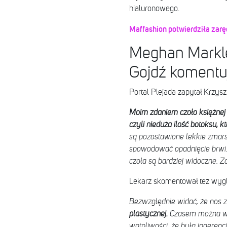
hialuronowego.
Maffashion potwierdziła zarę
Meghan Markle 
Gojdź komentu
Portal Plejada zapytał Krzysz
Moim zdaniem czoło księżnej 
czyli nieduża ilość botoksu,
są pozostawione lekkie zmars
spowodować opadnięcie brwi. T
czoła są bardziej widoczne. Z
Lekarz skomentował też wyg
Bezwzględnie widać, że nos zo
plastycznej.
Czasem można wys
wątpliwości, że była ingerenc