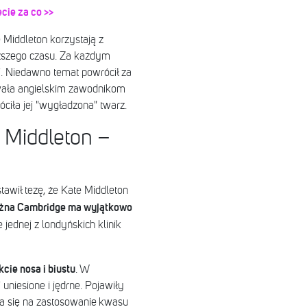
ecie za co >>
 Middleton korzystają z
uższego czasu. Za każdym
i. Niedawno temat powrócił za
owała angielskim zawodnikom
iła jej "wygładzona" twarz.
 Middleton –
tawił tezę, że Kate Middleton
iężna Cambridge ma wyjątkowo
 jednej z londyńskich klinik
cie nosa i biustu
. W
uniesione i jędrne. Pojawiły
ła się na zastosowanie kwasu