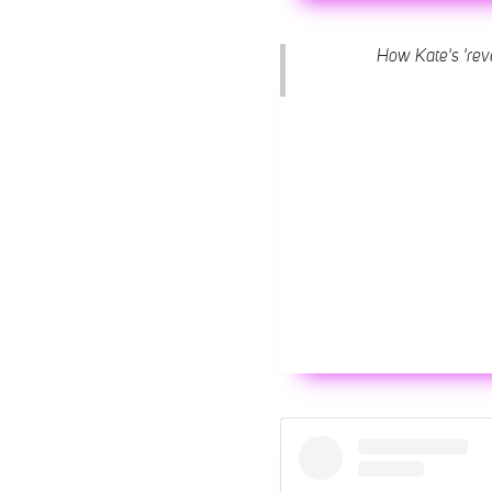
How Kate's 'reve
Wyświ