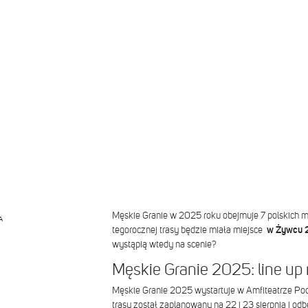
Męskie Granie w 2025 roku obejmuje 7 polskich m
A
tegorocznej trasy będzie miała miejsce
w Żywcu 2
wystąpią wtedy na scenie?
Męskie Granie 2025: line up
Męskie Granie 2025 wystartuje w Amfiteatrze Pod
trasy został zaplanowany na 22 i 23 sierpnia i od