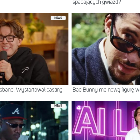
spadających gwiazd?
NEWS
sband. Wystartował casting
Bad Bunny ma nową figurę 
NEWS