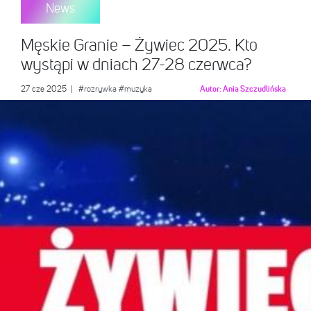
News
Męskie Granie – Żywiec 2025. Kto
wystąpi w dniach 27-28 czerwca?
27 cze 2025
|
#rozrywka
#muzyka
Autor:
Ania Szczudlińska