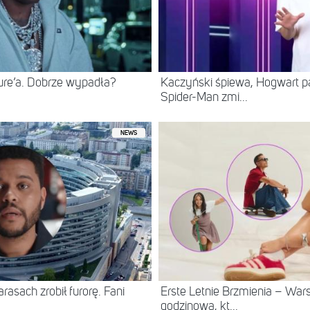
ure’a. Dobrze wypadła?
Kaczyński śpiewa, Hogwart pa
Spider-Man zmi...
NEWS
asach zrobił furorę. Fani
Erste Letnie Brzmienia – Wa
godzinowa, kt...