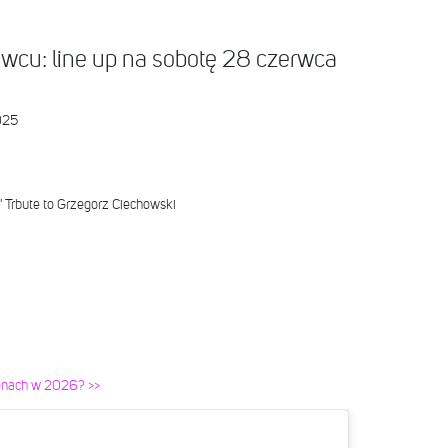
wcu: line up na sobotę 28 czerwca
025
 Trbute to Grzegorz Ciechowski
z
onach w 2026? >>