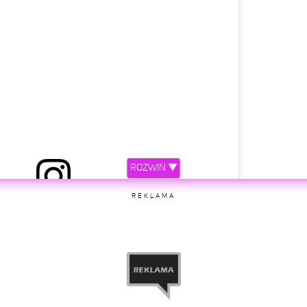
ROZWIŃ ▼
REKLAMA
etl ten post na Instagramie