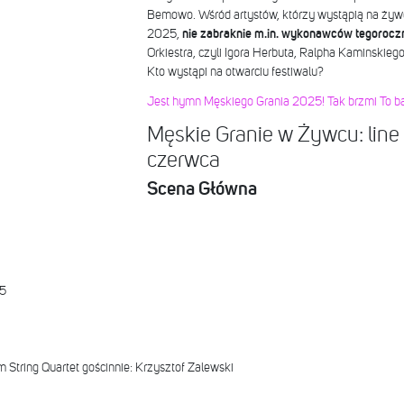
Bemowo. Wśród artystów, którzy wystąpią na żyw
2025,
nie zabraknie m.in. wykonawców tegoroc
Orkiestra, czyli Igora Herbuta, Ralpha Kaminskiego,
Kto wystąpi na otwarciu festiwalu?
Jest hymn Męskiego Grania 2025! Tak brzmi To ba
Męskie Granie w Żywcu: line 
czerwca
Scena Główna
45
 String Quartet gościnnie: Krzysztof Zalewski