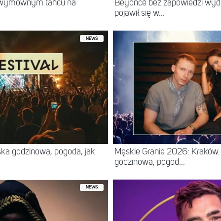
w wymownym tańcu na
Beyoncé bez zapowiedzi wyd
pojawił się w...
NEWS
ska godzinowa, pogoda, jak
Męskie Granie 2026: Kraków. 
godzinowa, pogod...
NEWS