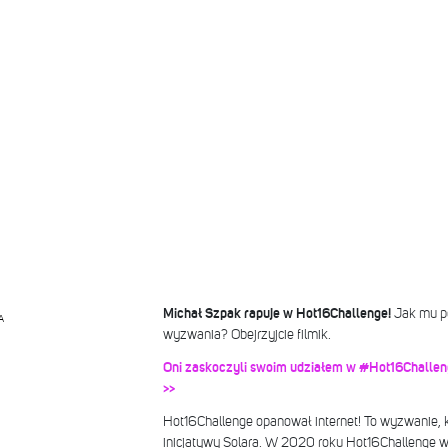
Michał Szpak rapuje w Hot16Challenge!
Jak mu po
A
wyzwania? Obejrzyjcie filmik.
Oni zaskoczyli swoim udziałem w #Hot16Challenge
>>
Hot16Challenge opanował internet! To wyzwanie, 
inicjatywy Solara. W 2020 roku Hot16Challenge wró