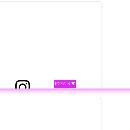
ROZWIŃ ▼
etl ten post na Instagramie.