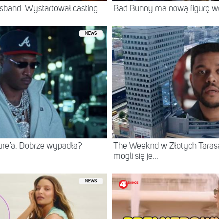
sband. Wystartował casting
Bad Bunny ma nową figurę 
NEWS
ure’a. Dobrze wypadła?
The Weeknd w Złotych Tarasac
mogli się je...
NEWS