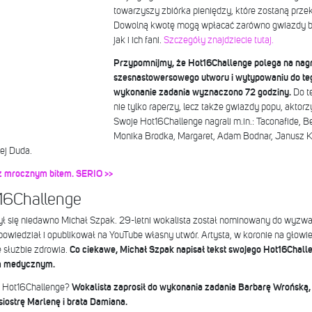
towarzyszy zbiórka pieniędzy, które zostaną prz
Dowolną kwotę mogą wpłacać zarówno gwiazdy bi
jak i ich fani.
Szczegóły znajdziecie tutaj.
Przypomnijmy, że Hot16Challenge polega na nagr
szesnastowersowego utworu i wytypowaniu do teg
wykonanie zadania wyznaczono 72 godziny.
Do t
nie tylko raperzy, lecz także gwiazdy popu, aktorz
Swoje Hot16Challenge nagrali m.in.: Taconafide, 
Monika Brodka, Margaret, Adam Bodnar, Janusz K
ej Duda.
z mrocznym bitem. SERIO >>
16Challenge
ył się niedawno Michał Szpak. 29-letni wokalista został nominowany do wyzwa
iedział i opublikował na YouTube własny utwór. Artysta, w koronie na głowie,
e służbie zdrowia.
Co ciekawe, Michał Szpak napisał tekst swojego Hot16Chall
em medycznym.
 Hot16Challenge?
Wokalista zaprosił do wykonania zadania Barbarę Wrońską, 
siostrę Marlenę i brata Damiana.