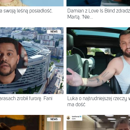
 swoją leśną posiadłość.
Damian z Love Is Blind zdradz
Martą. 'Nie...
NEWS
asach zrobił furorę. Fani
Luka o najtrudniejszej rzeczy 
ma dość
NEWS