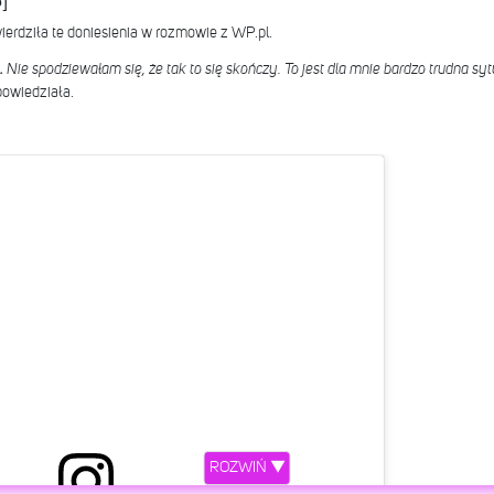
]
erdziła te doniesienia w rozmowie z WP.pl.
.
Nie spodziewałam się, że tak to się skończy. To jest dla mnie bardzo trudna sy
powiedziała.
ROZWIŃ ▼