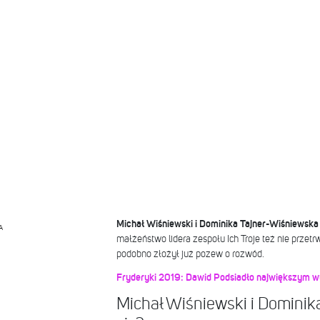
Michał Wiśniewski i Dominika Tajner-Wiśniewska
A
małżeństwo lidera zespołu Ich Troje też nie przet
podobno złożył już pozew o rozwód.
Fryderyki 2019: Dawid Podsiadło największym 
Michał Wiśniewski i Dominik