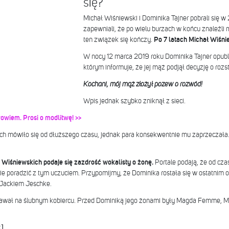
się?
Michał Wiśniewski i Dominika Tajner pobrali się w
zapewniali, że po wielu burzach w końcu znaleźli m
ten związek się kończy.
Po 7 latach Michał Wiśni
W nocy 12 marca 2019 roku Dominika Tajner opubl
którym informuje, że jej mąż podjął decyzję o rozst
Kochani, mój mąż złożył pozew o rozwód!
Wpis jednak szybko zniknął z sieci.
owiem. Prosi o modlitwę! >>
h mówiło się od dłuższego czasu, jednak para konsekwentnie mu zaprzeczała.
iśniewskich podaje się zazdrość wokalisty o żonę.
Portale podają, że od cza
sobie poradzić z tym uczuciem. Przypomijmy, że Dominika rostała się w ostatni
 Jackiem Jeschke.
stawał na ślubnym kobiercu. Przed Dominiką jego żonami były Magda Femme, 