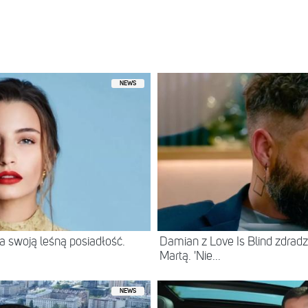
rzez Michał Wiśniewski (@m_wisniewski1972)
NEWS
 swoją leśną posiadłość.
Damian z Love Is Blind zdradz
Martą. 'Nie...
NEWS