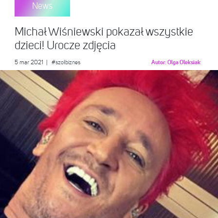
News
Michał Wiśniewski pokazał wszystkie
dzieci! Urocze zdjęcia
5 mar 2021
|
#szołbiznes
Autor:
Olga Oleksiak