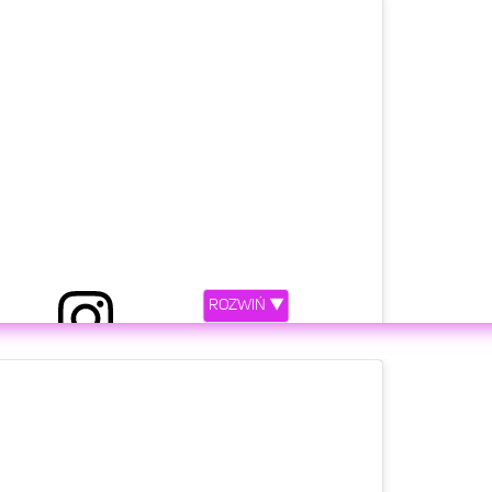
etl ten post na Instagramie.
ROZWIŃ ▼
rzez Michał Wiśniewski (@m_wisniewski1972)
etl ten post na Instagramie.