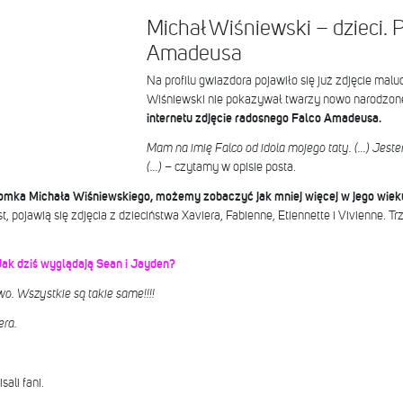
Michał Wiśniewski – dzieci. 
Amadeusa
Na profilu gwiazdora pojawiło się już zdjęcie malu
Wiśniewski nie pokazywał twarzy nowo narodzon
internetu zdjęcie radosnego Falco Amadeusa.
Mam na imię Falco od idola mojego taty. (…) Jeste
(…)
– czytamy w opisie posta.
omka Michała Wiśniewskiego, możemy zobaczyć jak mniej więcej w jego wieku
, pojawią się zdjęcia z dzieciństwa Xaviera, Fabienne, Etiennette i Vivienne. Tr
Jak dziś wyglądają Sean i Jayden?
wo. Wszystkie są takie same!!!!
era.
sali fani.