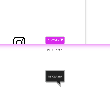
ROZWIŃ ▼
rzez Michał Wiśniewski (@m_wisniewski1972)
REKLAMA
etl ten post na Instagramie.