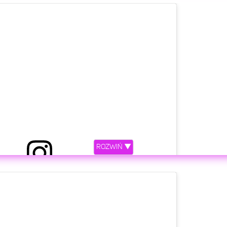
etl ten post na Instagramie.
ROZWIŃ ▼
rzez Michał Wiśniewski (@m_wisniewski1972)
etl ten post na Instagramie.