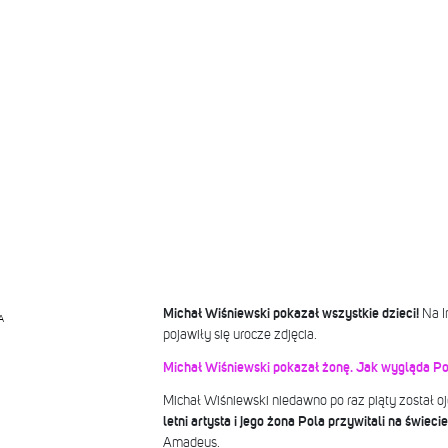
Michał Wiśniewski pokazał wszystkie dzieci!
Na In
A
pojawiły się urocze zdjęcia.
Michał Wiśniewski pokazał żonę. Jak wygląda Po
Michał Wiśniewski niedawno po raz piąty został o
letni artysta i jego żona Pola przywitali na świecie
Amadeus.