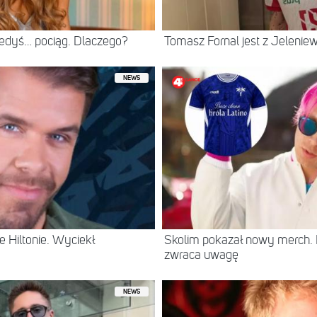
iedyś… pociąg. Dlaczego?
Tomasz Fornal jest z Jeleni
NEWS
 Hiltonie. Wyciekł
Skolim pokazał nowy merch.
zwraca uwagę
NEWS