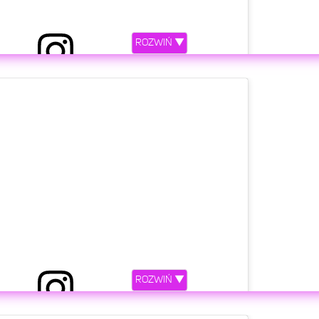
ROZWIŃ ▼
ony przez Xavier Wiśniewski (@wisniv)
etl ten post na Instagramie.
ROZWIŃ ▼
rzez Michał Wiśniewski (@m_wisniewski1972)