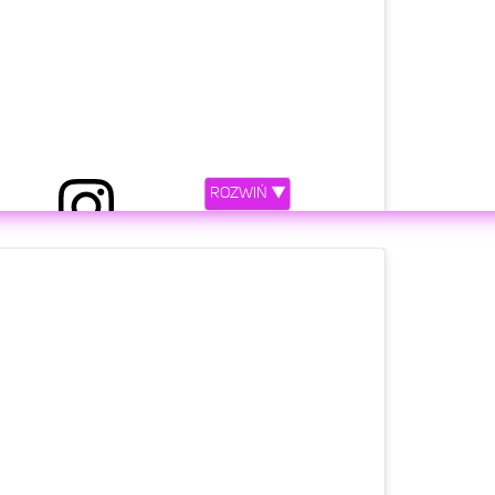
ROZWIŃ ▼
rzez Michał Wiśniewski (@m_wisniewski1972)
etl ten post na Instagramie.