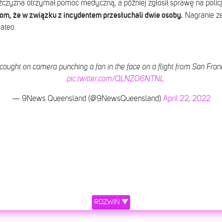
zyzna otrzymał pomoc medyczną, a później zgłosił sprawę na policj
rom, że w związku z incydentem przesłuchali dwie osoby.
Nagranie ze 
ateo.
ught on camera punching a fan in the face on a flight from San Franc
pic.twitter.com/QLNZO6NTNL
— 9News Queensland (@9NewsQueensland)
April 22, 2022
ROZWIŃ ▼