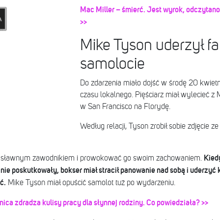
Mac Miller – śmierć. Jest wyrok, odczytan
>>
Mike Tyson uderzył f
samolocie
Do zdarzenia miało dojść w środę 20 kwiet
czasu lokalnego. Pięściarz miał wylecieć 
w San Francisco na Florydę.
Według relacji, Tyson zrobił sobie zdjęcie z
Kiedy
za sławnym zawodnikiem i prowokować go swoim zachowaniem.
nie poskutkowały, bokser miał stracił panowanie nad sobą i uderzyć 
ć.
Mike Tyson miał opuścić samolot tuż po wydarzeniu.
ica zdradza kulisy pracy dla słynnej rodziny. Co powiedziała? >>