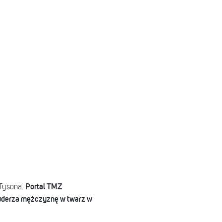
Portal TMZ
 Tysona.
 uderza mężczyznę w twarz w