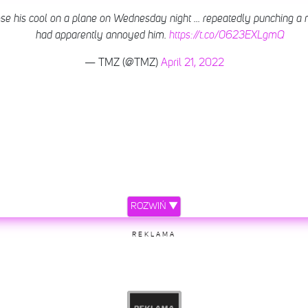
e his cool on a plane on Wednesday night ... repeatedly punching a m
had apparently annoyed him.
https://t.co/0623EXLgmQ
— TMZ (@TMZ)
April 21, 2022
ROZWIŃ ▼
REKLAMA