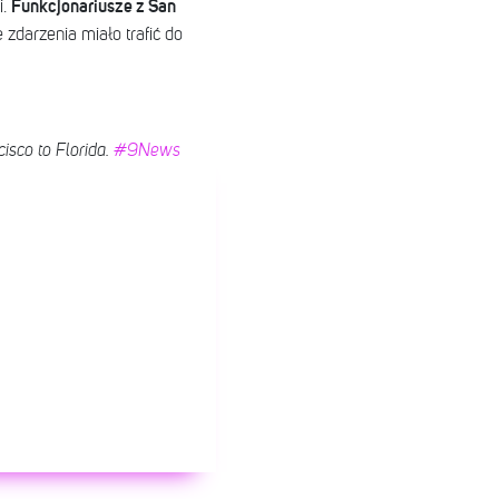
Funkcjonariusze z San
i.
zdarzenia miało trafić do
isco to Florida.
#9News