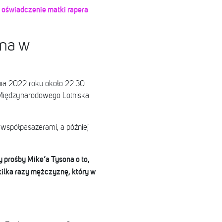
o oświadczenie matki rapera
ana w
nia 2022 roku około 22.30
z Międzynarodowego Lotniska
e współpasażerami, a później
 prośby Mike’a Tysona o to,
kilka razy mężczyznę, który w