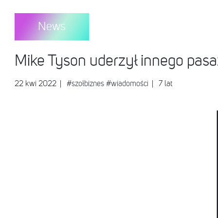
News
Mike Tyson uderzył innego pasa
22 kwi 2022
|
#szołbiznes
#wiadomości
| 7 lat