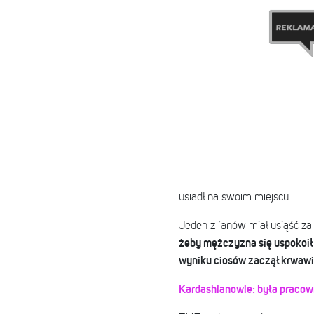
usiadł na swoim miejscu.
Jeden z fanów miał usiąść 
żeby mężczyzna się uspokoił 
wyniku ciosów zaczął krwawi
Kardashianowie: była pracown