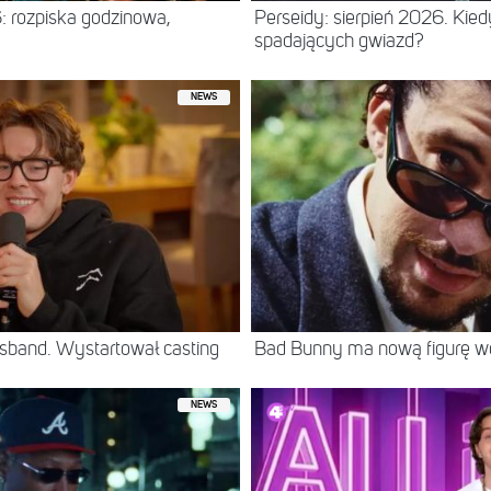
: rozpiska godzinowa,
Perseidy: sierpień 2026. Kie
spadających gwiazd?
NEWS
sband. Wystartował casting
Bad Bunny ma nową figurę 
NEWS