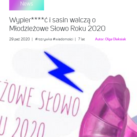
News
Wypier****ć i sasin walczą o
Młodzieżowe Słowo Roku 2020
29 paź 2020
|
#rozrywka
#wiadomości
| 7 lat
Autor:
Olga Oleksiak