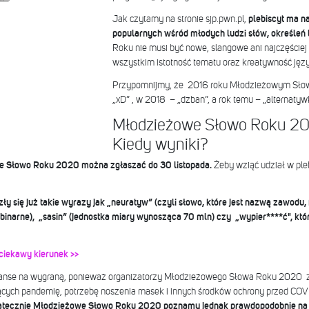
Jak czytamy na stronie sjp.pwn.pl,
plebiscyt ma na
popularnych wśród młodych ludzi słów, określeń
Roku nie musi być nowe, slangowe ani najczęście
wszystkim istotność tematu oraz kreatywność jęz
Przypomnijmy, że 2016 roku Młodzieżowym Słowe
„xD” , w 2018 – „dzban”, a rok temu – „alternatyw
Młodzieżowe Słowo Roku 20
Kiedy wyniki?
e Słowo Roku 2020 można zgłaszać do 30 listopada.
Żeby wziąć udział w ple
ły się już takie wyrazy jak „neuratyw” (czyli słowo, które jest nazwą zawodu, f
binarne), „sasin” (jednostka miary wynosząca 70 mln) czy „wypier****ć", któr
ciekawy kierunek >>
zanse na wygraną, ponieważ organizatorzy Młodzieżowego Słowa Roku 2020 z
cych pandemię, potrzebę noszenia masek i innych środków ochrony przed COVI
atecznie Młodzieżowe Słowo Roku 2020 poznamy jednak prawdopodobnie na 