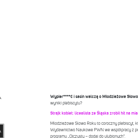
Wypier****ć i sasin walczą o Młodzieżowe Słow
A
wyniki plebiscytu?
Strajk kobiet: licealista ze Śląska zrobił hit na mi
Młodzieżowe Słowo Roku to coroczny plebiscyt, kt
Wydawnictwo Naukowe PWN we współpracy z pro
programu „Ojczysty – dodaj do ulubionych”.