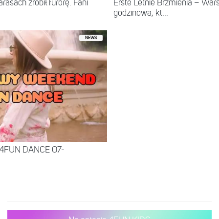
asach zrobił furorę. Fani
Erste Letnie Brzmienia – Wa
godzinowa, kt...
NEWS
 4FUN DANCE 07-