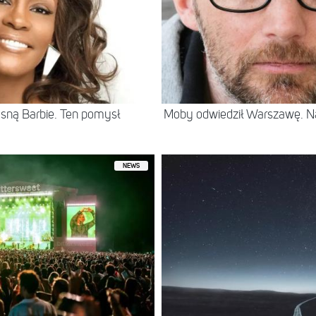
sną Barbie. Ten pomysł
Moby odwiedził Warszawę. N
NEWS