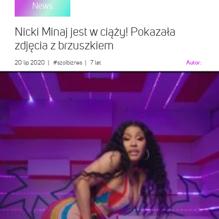
News
Nicki Minaj jest w ciąży! Pokazała
zdjęcia z brzuszkiem
20 lip 2020
|
#szołbiznes
| 7 lat
Autor: