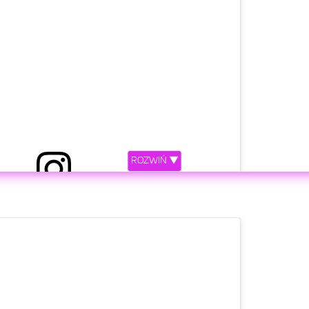
ROZWIŃ ▼
etl ten post na Instagramie.