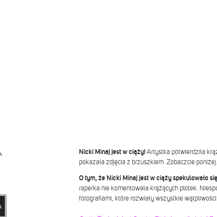
Nicki Minaj jest w ciąży!
Artystka potwierdziła krąż
A
pokazała zdjęcia z brzuszkiem. Zobaczcie poniżej
O tym, że Nicki Minaj jest w ciąży spekulowało si
raperka nie komentowała krążących plotek. Niespod
fotografiami, które rozwiały wszystkie wątpliwości