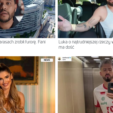
asach zrobił furorę. Fani
Luka o najtrudniejszej rzeczy 
ma dość
NEWS