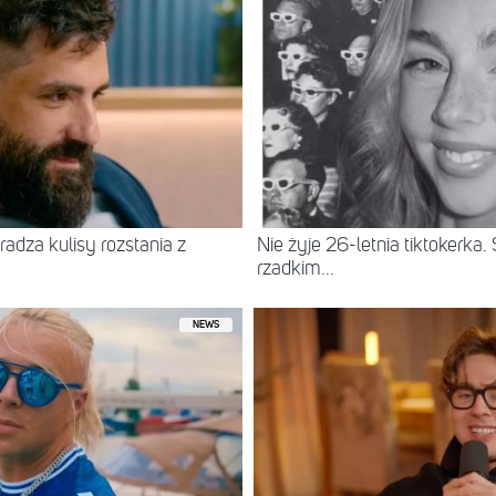
radza kulisy rozstania z
Nie żyje 26-letnia tiktokerka
rzadkim...
NEWS