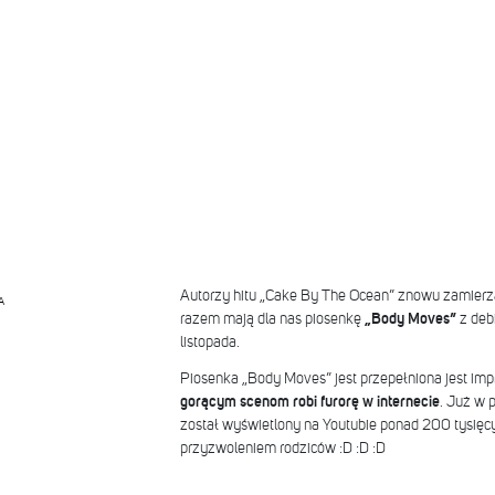
Autorzy hitu „Cake By The Ocean” znowu zamierza
A
razem mają dla nas piosenkę
„Body Moves”
z debi
listopada.
Piosenka „Body Moves” jest przepełniona jest im
gorącym scenom robi furorę w internecie
. Już w 
został wyświetlony na Youtubie ponad 200 tysięcy
przyzwoleniem rodziców :D :D :D