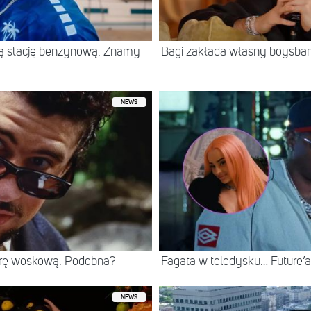
jną stację benzynową. Znamy
Bagi zakłada własny boysban
NEWS
rę woskową. Podobna?
Fagata w teledysku… Future’
NEWS