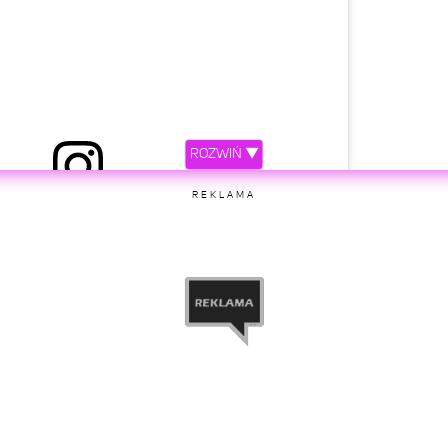
ROZWIŃ ▼
niony przez Ola Petrus (@ola_petrus)
REKLAMA
etl ten post na Instagramie.