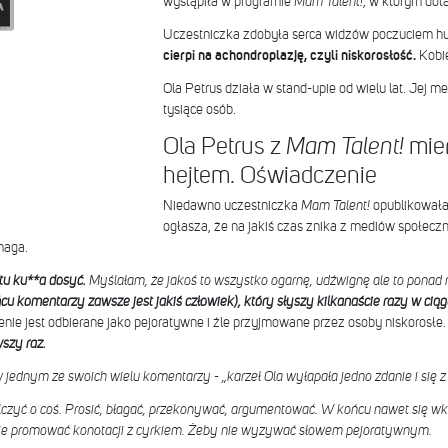
wystąpiła w programie
Mam Talent!
, w którym dota
Uczestniczka zdobyła serca widzów poczuciem h
cierpi na achondroplazję, czyli niskorosłość.
Kobie
Ola Petrus działa w stand-upie od wielu lat. Jej 
tysiące osób.
Ola Petrus z
mier
Mam Talent!
hejtem. Oświadczenie
Niedawno uczestniczka
Mam Talent!
opublikowała
ogłasza, że na jakiś czas znika z mediów społecz
maga.
u ku**a dosyć.
Myślałam, że jakoś to wszystko ogarnę, udźwignę ale to ponad 
cu komentarzy zawsze jest jakiś człowiek), który słyszy kilkanaście razy w ciąg
lenie jest odbierane jako pejoratywne i źle przyjmowane przez osoby niskorosłe.
wszy raz.
 jednym ze swoich wielu komentarzy - „karzeł Ola wyłapała jedno zdanie i się 
czyć o coś. Prosić, błagać, przekonywać, argumentować. W końcu nawet się wku
ie promować konotacji z cyrkiem. Żeby nie wyzywać słowem pejoratywnym.