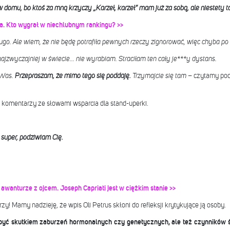
domu, bo ktoś za mną krzyczy „Karzeł, karzeł” mam już za sobą, ale niestety tak
. Kto wygrał w niechlubnym rankingu? >>
go. Ale wiem, że nie będę potrafiła pewnych rzeczy zignorować, więc chyba po pr
ajzwyczajniej w świecie... nie wyrabiam. Straciłam ten cały je***y dystans.
 Was.
Przepraszam, że mimo tego się poddaję.
Trzymajcie się tam
– czytamy pod
komentarzy ze słowami wsparcia dla stand-uperki.
 super, podziwiam Cię.
o awanturze z ojcem. Joseph Capriati jest w ciężkim stanie >>
y! Mamy nadzieję, że wpis Oli Petrus skłoni do refleksji krytykujące ją osoby.
e być skutkiem zaburzeń hormonalnych czy genetycznych, ale też czynników