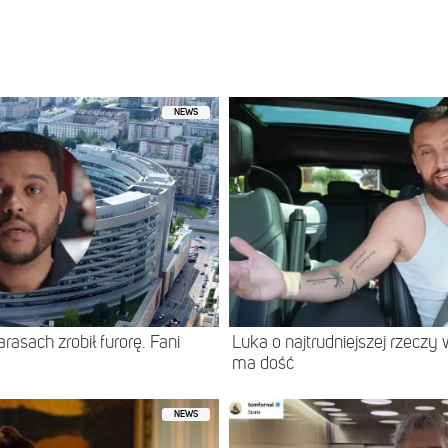
niony przez Ola Petrus (@ola_petrus)
NEWS
asach zrobił furorę. Fani
Luka o najtrudniejszej rzeczy 
ma dość
NEWS