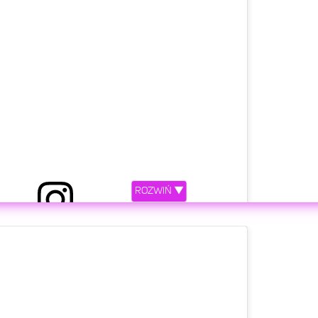
etl ten post na Instagramie.
ROZWIŃ ▼
niony przez Ola Petrus (@ola_petrus)
etl ten post na Instagramie.