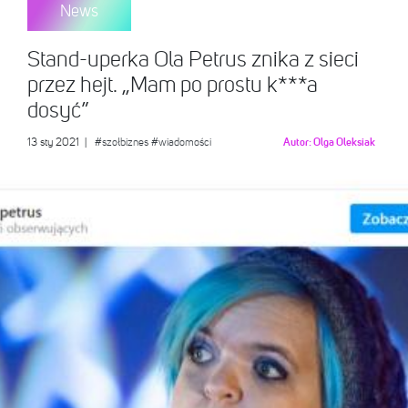
News
Stand-uperka Ola Petrus znika z sieci
przez hejt. „Mam po prostu k***a
dosyć”
13 sty 2021
|
#szołbiznes
#wiadomości
Autor:
Olga Oleksiak