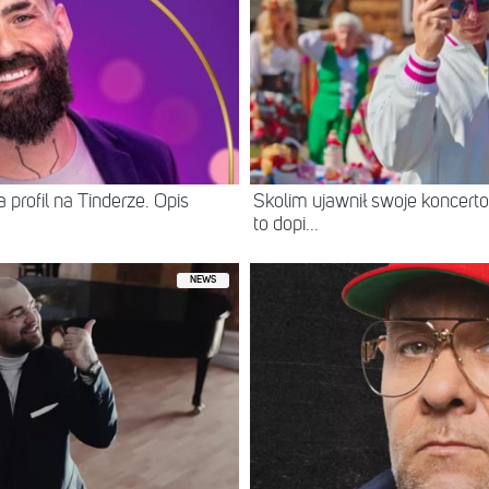
 profil na Tinderze. Opis
Skolim ujawnił swoje koncerto
to dopi...
NEWS