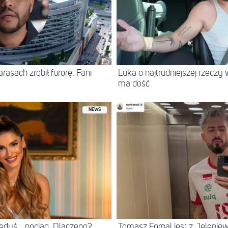
asach zrobił furorę. Fani
Luka o najtrudniejszej rzeczy 
ma dość
NEWS
iedyś… pociąg. Dlaczego?
Tomasz Fornal jest z Jeleni