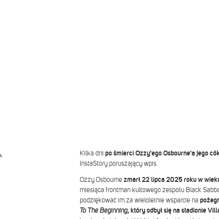
Kilka dni
po śmierci Ozzy'ego Osbourne'a jego có
A
InstaStory poruszający wpis.
Ozzy Osbourne
zmarł 22 lipca 2025 roku w wieku
miesiąca frontman kultowego zespołu Black Sabba
podziękować im za wieloletnie wsparcie na
pożegn
To The Beginning
, który odbył się na stadionie V