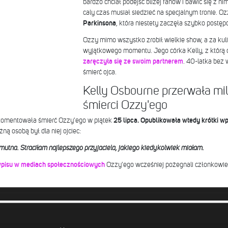
bardzo chciał podejść bliżej fanów i bawić się z n
caly czas musiał siedzieć na specjalnym tronie. O
Parkinsona
, która niestety zaczęła szybko postęp
Ozzy mimo wszystko zrobił wielkie show, a za kul
wyjątkowego momentu. Jego córka Kelly, z którą o
zaręczyła się ze swoim partnerem
. 40-latka bez
śmierć ojca.
Kelly Osbourne przerwała mi
śmierci Ozzy'ego
skomentowała śmierć Ozzy'ego w piątek
25 lipca. Opublikowała wtedy krótki wp
ą osobą był dla niej ojciec:
mutna. Straciłam najlepszego przyjaciela, jakiego kiedykolwiek miałam.
pisu w mediach społecznościowych
Ozzy'ego wcześniej pożegnali członkowie 