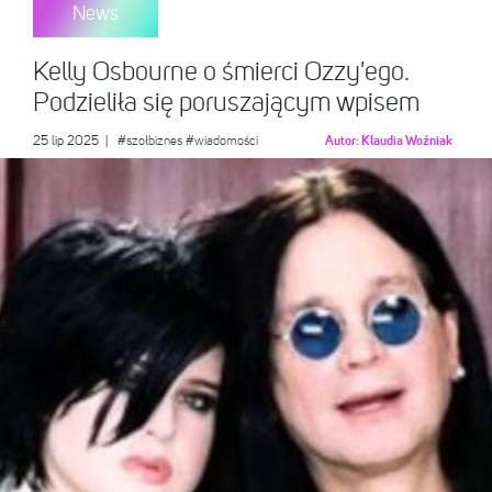
News
Kelly Osbourne o śmierci Ozzy'ego.
Podzieliła się poruszającym wpisem
25 lip 2025
|
#szołbiznes
#wiadomości
Autor:
Klaudia Woźniak