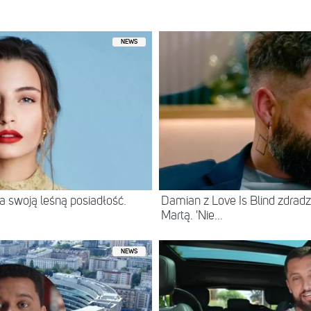
NEWS
 swoją leśną posiadłość.
Damian z Love Is Blind zdradz
Martą. 'Nie...
NEWS