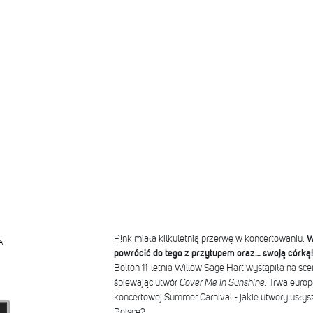
P!nk miała kilkuletnią przerwę w koncertowaniu.
W
A
powrócić do tego z przytupem oraz… swoją córką!
Bolton 11-letnia Willow Sage Hart wystąpiła na s
śpiewając utwór
Cover Me In Sunshine
. Trwa europ
koncertowej Summer Carnival - jakie utwory usły
Polsce?