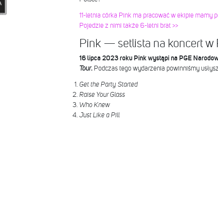
11-letnia córka Pink ma pracować w ekipie mamy p
Pojedzie z nimi także 6-letni brat >>
Pink — setlista na koncert w 
16 lipca 2023 roku Pink wystąpi na PGE Narod
Tour
.
Podczas tego wydarzenia powinniśmy usłysze
Get the Party Started
Raise Your Glass
Who Knew
Just Like a Pill