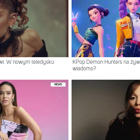
rwi. W nowym teledysku
KPop Demon Hunters na żywo
wiadomo?
NEWS