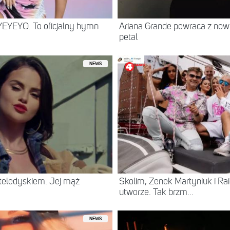
YEYEYO. To oficjalny hymn
Ariana Grande powraca z no
petal
NEWS
eledyskiem. Jej mąż
Skolim, Zenek Martyniuk i R
utworze. Tak brzm...
NEWS