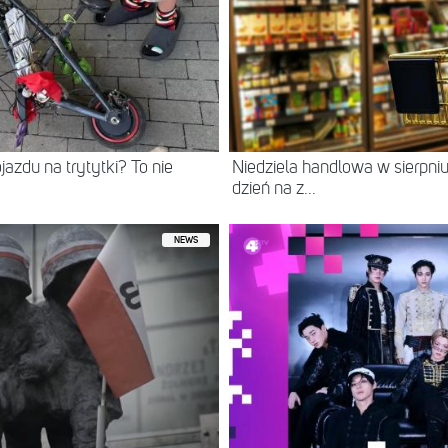
jazdu na trytytki? To nie
Niedziela handlowa w sierpn
dzień na z...
NEWS