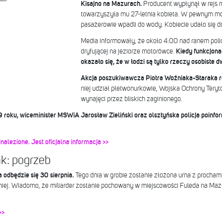
Kisajno na Mazurach.
Producent wypłynął w rejs 
towarzyszyła mu 27-letnia kobieta. W pewnym m
pasażerowie wpadli do wody. Kobiecie udało się d
Media informowały, że około 4:00 nad ranem polic
dryfującej na jeziorze motorówce.
Kiedy funkcjonar
okazało się, że w łodzi są tylko rzeczy osobiste 
Akcja poszukiwawcza Piotra Woźniaka-Staraka ro
niej udział płetwonurkowie, Wojska Ochrony Terytor
wynajęci przez bliskich zaginionego.
19 roku, wiceminister MSWiA Jarosław Zieliński oraz olsztyńska policja poinfo
alezione. Jest oficjalna informacja >>
k: pogrzeb
odbędzie się 30 sierpnia.
Tego dnia w grobie zostanie złożona urna z procham
iej. Wiadomo, że miliarder zostanie pochowany w miejscowości Fuleda na Mazu
>>