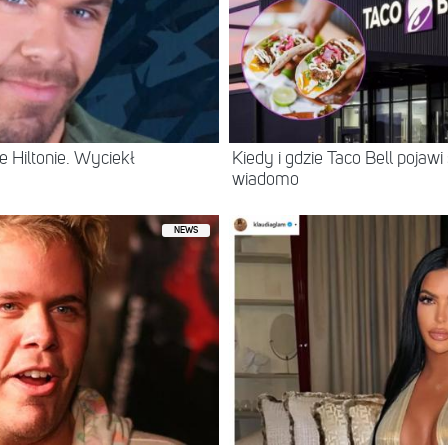
 Hiltonie. Wyciekł
Kiedy i gdzie Taco Bell pojaw
wiadomo
NEWS