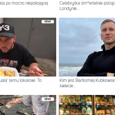
itala po mocno niepokojącej
Celebrytka śm*ertelnie potrą
Londynie...
NEWS
ala' temu lokalowi. To
Kim jest Bartłomiej Kubkowski
świecie...
NEWS