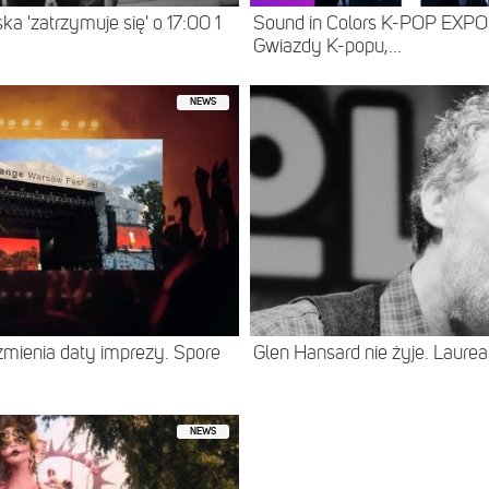
a 'zatrzymuje się' o 17:00 1
Sound in Colors K-POP EXP
Gwiazdy K-popu,...
NEWS
zmienia daty imprezy. Spore
Glen Hansard nie żyje. Laureat
NEWS