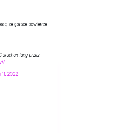
tać, że gorące powietrze
FS uruchamiany przez
xwV
 11, 2022