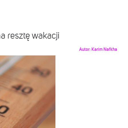
 resztę wakacji
Autor:
Karim Nafkha