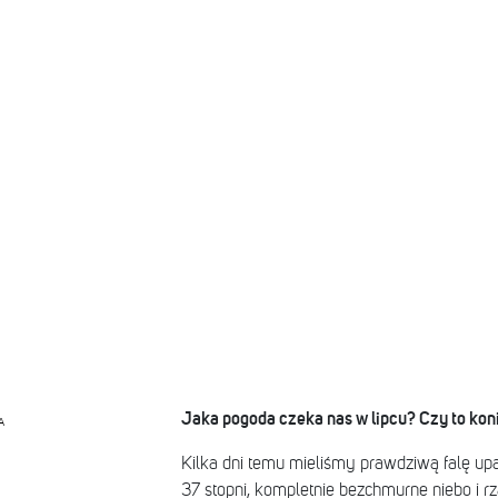
Jaka pogoda czeka nas w lipcu? Czy to ko
A
Kilka dni temu mieliśmy prawdziwą falę up
37 stopni, kompletnie bezchmurne niebo i rz