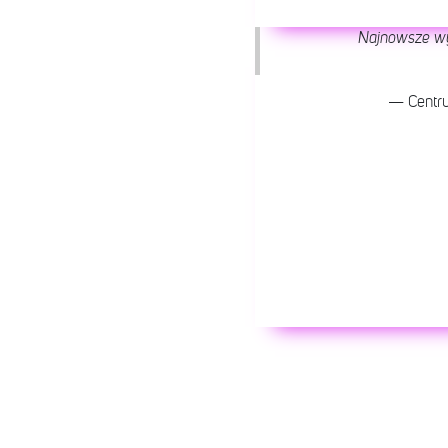
Najnowsze w
— Centr