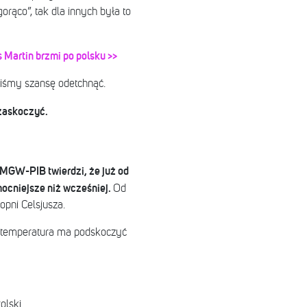
gorąco”, tak dla innych była to
s Martin brzmi po polsku >>
liśmy szansę odetchnąć.
 zaskoczyć.
MGW-PIB twierdzi, że już od
mocniejsze niż wcześniej.
Od
opni Celsjusza.
ca temperatura ma podskoczyć
olski.