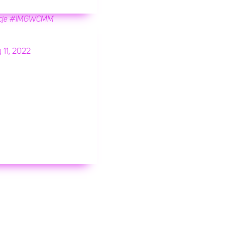
je
#IMGWCMM
 11, 2022