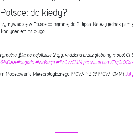
Polsce: do kiedy?
zymywać się w Polsce co najmniej do 21 lipca. Należy jednak pamię
d kontynentem na długo.
ymalna 🌡️📈 na najbliższe 2 tyg. widziana przez globalny model G
@NOAA
#pogoda
#wakacje
#IMGWCMM
pic.twitter.com/EVj3lQO
um Modelowania Meteorologicznego IMGW-PIB (@IMGW_CMM)
July