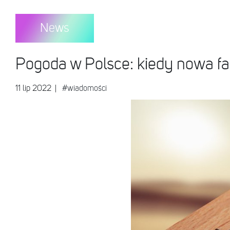
News
Pogoda w Polsce: kiedy nowa f
11 lip 2022
|
#wiadomości