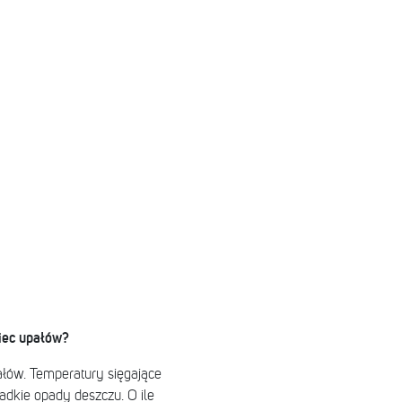
niec upałów?
ałów. Temperatury sięgające
adkie opady deszczu. O ile