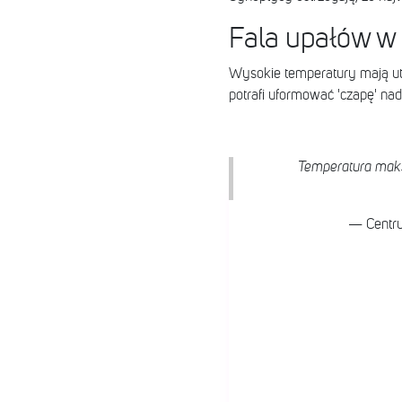
Fala upałów w 
Wysokie temperatury mają utr
potrafi uformować 'czapę' na
Temperatura maks
— Centr