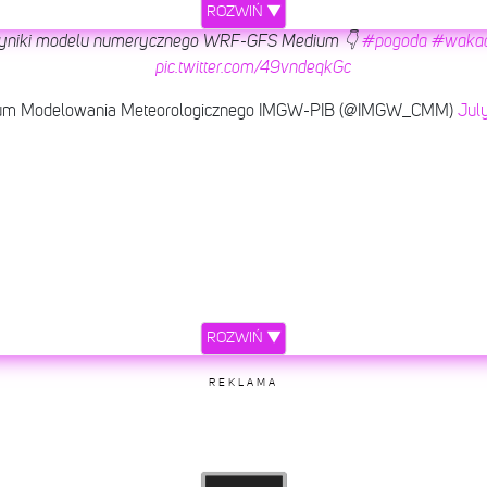
ROZWIŃ ▼
yniki modelu numerycznego WRF-GFS Medium 👇
#pogoda
#wakac
pic.twitter.com/49vndeqkGc
um Modelowania Meteorologicznego IMGW-PIB (@IMGW_CMM)
July
ROZWIŃ ▼
REKLAMA