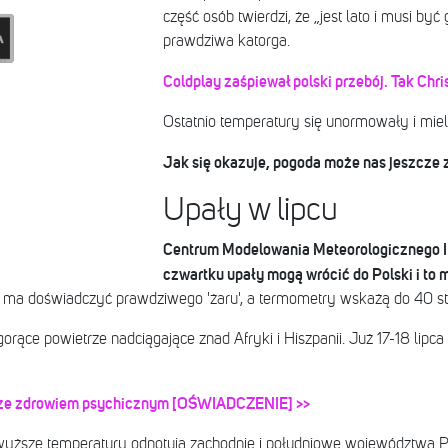
część osób twierdzi, że „jest lato i musi być 
prawdziwa katorga.
Coldplay zaśpiewał polski przebój. Tak Chri
Ostatnio temperatury się unormowały i mie
Jak się okazuje, pogoda może nas jeszcze
Upały w lipcu
Centrum Modelowania Meteorologicznego I
czwartku upały mogą wrócić do Polski i to 
aj ma doświadczyć prawdziwego 'żaru', a termometry wskażą do 40 st
orące powietrze nadciągające znad Afryki i Hiszpanii. Już 17-18 lip
ze zdrowiem psychicznym [OŚWIADCZENIE] >>
jwyższe temperatury odnotują zachodnie i południowe województwa P