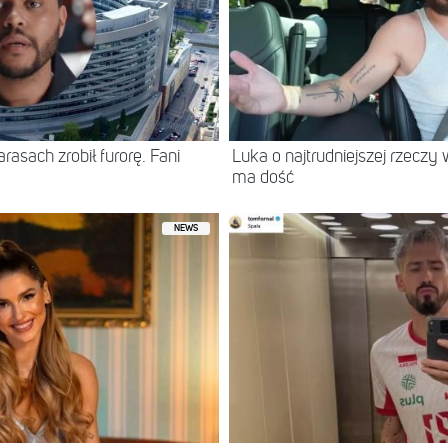
asach zrobił furorę. Fani
Luka o najtrudniejszej rzeczy 
ma dość
NEWS