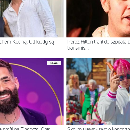
chem Kuciną. Od kiedy są
Perez Hilton trafił do szpital
transmis...
NEWS
 profil na Tinderze. Opis
Skolim ujawnił swoje koncerto