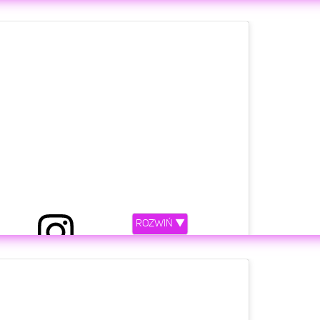
etl ten post na Instagramie
ROZWIŃ ▼
ostępniony przez QCZAJ (@qczaj)
etl ten post na Instagramie