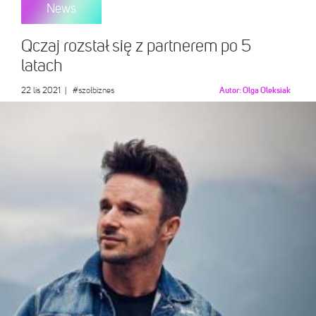
News
Qczaj rozstał się z partnerem po 5
latach
22 lis 2021
|
#szołbiznes
Autor:
Olga Oleksiak