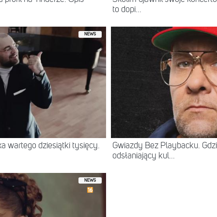
to dopi...
NEWS
 wartego dziesiątki tysięcy.
Gwiazdy Bez Playbacku. Gdzi
odsłaniający kul...
NEWS