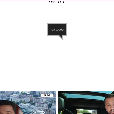
REKLAMA
etl ten post na Instagramie
ostępniony przez QCZAJ (@qczaj)
NEWS