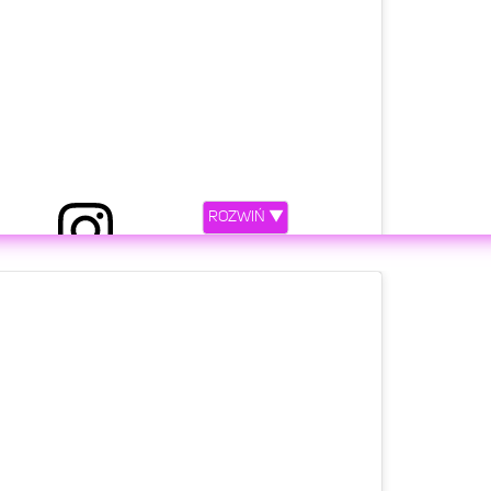
ROZWIŃ ▼
ostępniony przez QCZAJ (@qczaj)
etl ten post na Instagramie