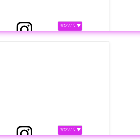
ROZWIŃ ▼
ostępniony przez QCZAJ (@qczaj)
etl ten post na Instagramie
ROZWIŃ ▼
ostępniony przez QCZAJ (@qczaj)