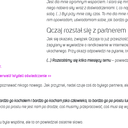
Jest dla mnie ogromnym wsparciem. I stara się mn
niego nabiera siły wraz z doświadczeniami. I, co n
sobą. (…) Był przy mnie cały czas. To ma dla mnie 
nim opowiadam, uświadamiam sobie, jak bardzo 
Qczaj rozstał się z partnerem
Jak się okazało, związek Qczaja to już przeszłoś
zapytany w wywiadzie o randkowanie w internecie
ukochanego. Przy okazji odpowiedzi na pytanie, tre
(…) Rozstaliśmy się kilka miesięcy temu
– powiedz
t.
erwali! Wydali oświadczenie >>
e poznawać nikogo nowego. Jak przyznał, nadal czuje coś do byłego partnera, al
rdzo go kochałem i bardzo go kocham jako człowieka, to bardzo go po prostu lub
cia po prostu nie jest nam po drodze, coś musimy przepracować, coś musi się
u była wspólna, ale to on powiedział ostatnie słowo.