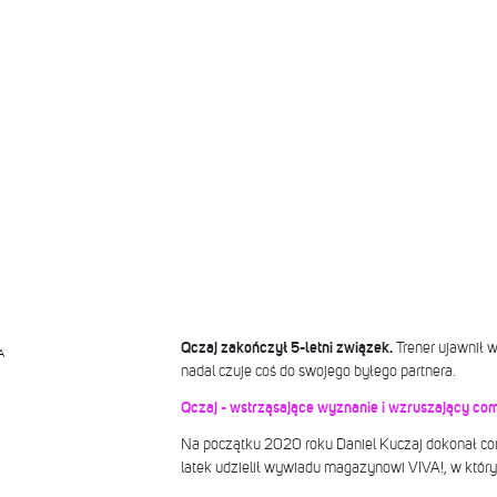
Qczaj zakończył 5-letni związek.
Trener ujawnił 
A
nadal czuje coś do swojego byłego partnera.
Qczaj - wstrząsające wyznanie i wzruszający com
Na początku 2020 roku Daniel Kuczaj dokonał com
latek udzielił wywiadu magazynowi VIVA!, w któr