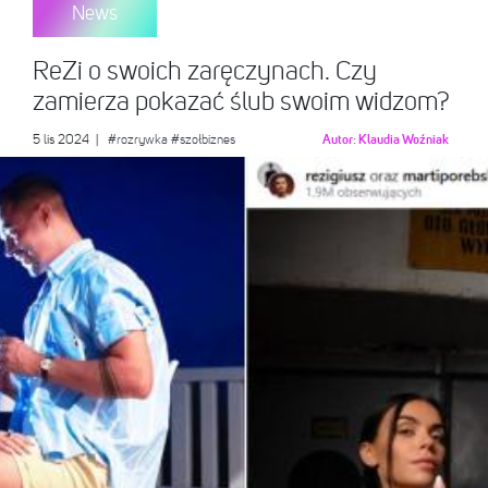
News
ReZi o swoich zaręczynach. Czy
zamierza pokazać ślub swoim widzom?
5 lis 2024
|
#rozrywka
#szołbiznes
Autor:
Klaudia Woźniak