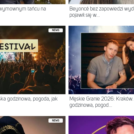
w wymownym tańcu na
Beyoncé bez zapowiedzi wyd
pojawił się w...
NEWS
ska godzinowa, pogoda, jak
Męskie Granie 2026: Kraków. 
godzinowa, pogod...
NEWS