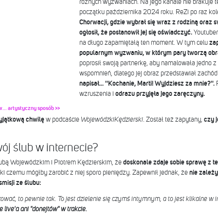
różnych wyzwaniach. Na jego kanale nie brakuje 
początku października 2024 roku. ReZi po raz kol
Chorwacji, gdzie wybrał się wraz z rodziną oraz 
ogłosił, że postanowił jej się oświadczyć.
Youtuber
na długo zapamiętałą ten moment. W tym celu
zap
popularnym wyzwaniu, w którym pary tworzą obr
poprosił swoją partnerkę, aby namalowała jedno z
wspomnień, dlatego jej obraz przedstawiał zachód
napisał... ''Kochanie, Marti! Wyjdziesz za mnie?''.
P
wzruszenia i
odrazu przyjęła jego zaręczyny.
w... artystyczny sposób >>
yjątkową chwilę
w podcaście
WojewódzkiKędzierski
. Został też zapytany,
czy 
j ślub w internecie?
ubą Wojewódzkim i Piotrem Kędzierskim, że
doskonale zdaje sobie sprawę z teg
ęki czemu mógłby zarobić z niej sporo pieniędzy. Zapewnił jednak, że
nie zależy
misji ze ślubu:
wać, to pewnie tak. To jest dzielenie się czymś intymnym, a to jest klikalne w i
live'a ani "donejtów" w trakcie.