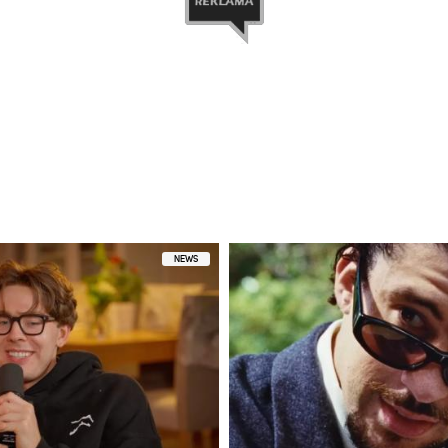
przez Remigiusz reZi Wierzgoń (@rezigiusz)
NEWS