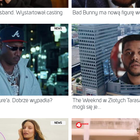
sband. Wystartował casting
Bad Bunny ma nową figurę 
NEWS
ure’a. Dobrze wypadła?
The Weeknd w Złotych Tarasac
mogli się je...
NEWS