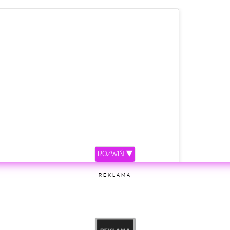
ROZWIŃ ▼
REKLAMA
etl ten post na Instagramie