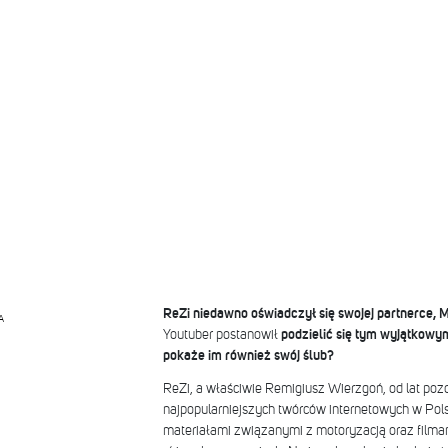
ReZi niedawno oświadczył się swojej partnerce, M
A
Youtuber postanowił
podzielić się tym wyjątko
pokaże im również swój ślub?
ReZi, a właściwie Remigiusz Wierzgoń, od lat poz
najpopularniejszych twórców internetowych w Polsce
materiałami związanymi z motoryzacją oraz filmam