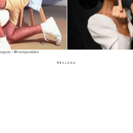
rezigiusz / @martaporebska
REKLAMA