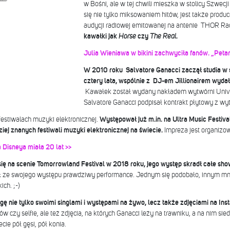
w Bośni, ale w tej chwili mieszka w stolicy Szwec
się nie tylko miksowaniem hitów, jest także prod
audycji radiowej emitowanej na antenie THOR Ra
kawałki jak
Horse
czy
The Real
.
Julia Wieniawa w bikini zachwyciła fanów. „Peta
W 2010 roku Salvatore Ganacci zaczął studia w
cztery lata, wspólnie z DJ-em Jillionairem wydał
Kawałek został wydany nakładem wytwórni Unive
Salvatore Ganacci podpisał kontrakt płytowy z wy
festiwalach muzyki elektronicznej.
Występował już m.in. na Ultra Music Festiva
ej znanych festiwali muzyki elektronicznej na świecie.
Impreza jest organizo
 Disneya miała 20 lat >>
się na scenie Tomorrowland Festival w 2018 roku, jego występ skradł całe sho
ił ze swojego występu prawdziwy performance. Jednym się podobało, innym mnie
ich. ;-)
 nie tylko swoimi singlami i występami na żywo, lecz także zdjęciami na Ins
w czy selfie, ale też zdjęcia, na których Ganacci leży na trawniku, a na nim sied
cie pół gęsi, pół konia.