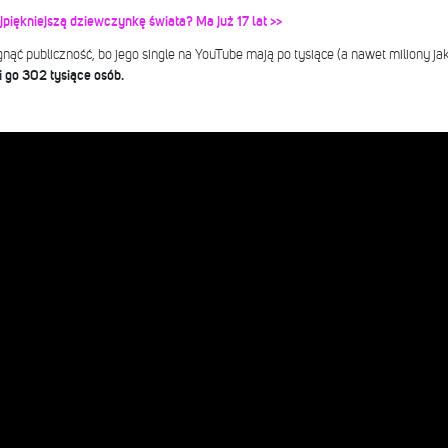
piękniejszą dziewczynkę świata? Ma już 17 lat >>
gnąć publiczność, bo jego single na YouTube mają po tysiące (a nawet miliony 
 go 302 tysiące osób.