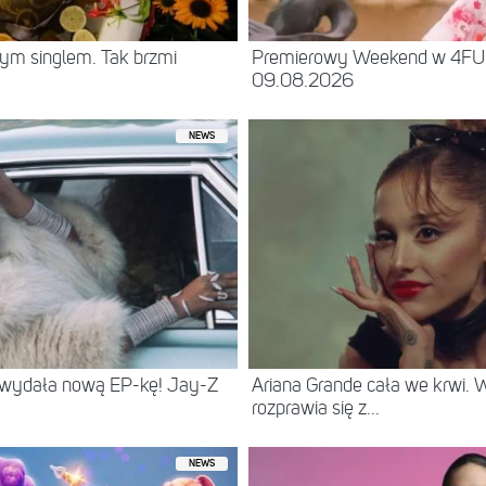
ym singlem. Tak brzmi
Premierowy Weekend w 4F
09.08.2026
NEWS
 wydała nową EP-kę! Jay-Z
Ariana Grande cała we krwi.
rozprawia się z...
NEWS