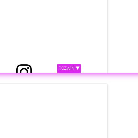
ROZWIŃ ▼
etl ten post na Instagramie.