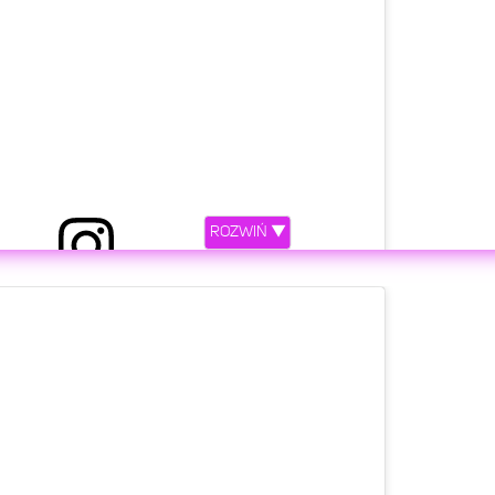
ROZWIŃ ▼
lvatore Ganacci (@salvatoreganacci)
Lut 25, 2019 o 11:15 PST
etl ten post na Instagramie.