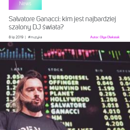
News
Salvatore Ganacci: kim jest najbardziej
szalony DJ świata?
8 lip 2019
|
#muzyka
Autor:
Olga Oleksiak