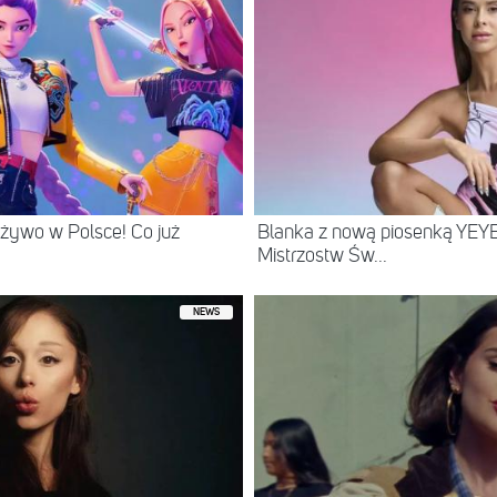
żywo w Polsce! Co już
Blanka z nową piosenką YEYE
Mistrzostw Św...
NEWS