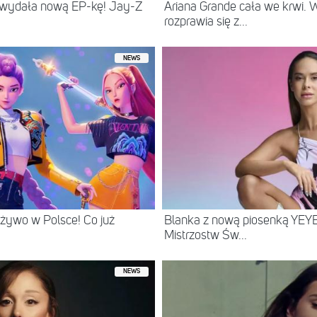
 wydała nową EP-kę! Jay-Z
Ariana Grande cała we krwi.
rozprawia się z...
NEWS
żywo w Polsce! Co już
Blanka z nową piosenką YEYE
Mistrzostw Św...
NEWS