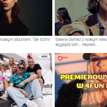
z nowym albumem. Tak brzmi
Selena Gomez z nowym teled
wygląda tam… niepoko...
NEWS