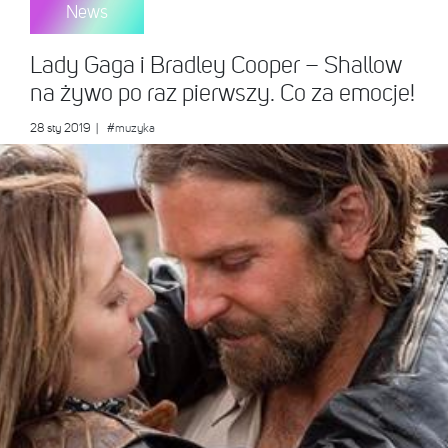
News
Lady Gaga i Bradley Cooper – Shallow
na żywo po raz pierwszy. Co za emocje!
28 sty 2019
|
#muzyka