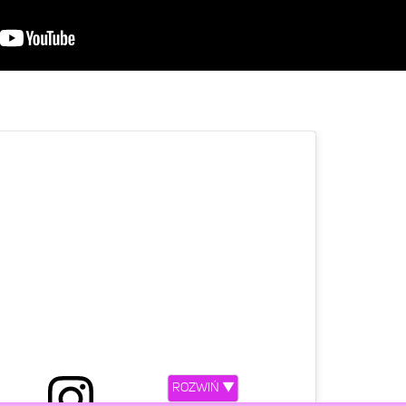
ROZWIŃ ▼