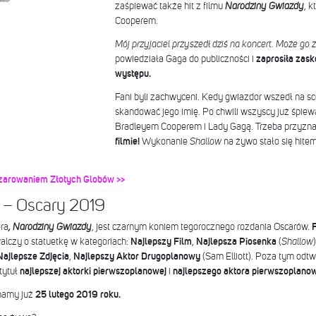
zaśpiewać także hit z filmu
Narodziny Gwiazdy
, k
Cooperem.
Mój przyjaciel przyszedł dziś na koncert. Może go
powiedziała Gaga do publiczności i
zaprosiła zas
występu.
Fani byli zachwyceni. Kedy gwiazdor wszedł na sc
skandować jego imię. Po chwili wszyscy już śpiew
Bradleyem Cooperem i Lady Gagą. Trzeba przyzna
filmie!
Wykonanie
Shallow
na żywo stało się hitem
zarowaniem Złotych Globów >>
 – Oscary 2019
ra
, Narodziny Gwiazdy
, jest czarnym koniem tegorocznego rozdania Oscarów.
F
lczy o statuetkę w kategoriach:
Najlepszy Film
,
Najlepsza Piosenka
(
Shallow
Najlepsze Zdjęcia
,
Najlepszy Aktor Drugoplanowy
(Sam Elliott). Poza tym odtw
tytuł
najlepszej aktorki pierwszoplanowej
i
najlepszego aktora pierwszoplano
namy już
25 lutego 2019 roku.