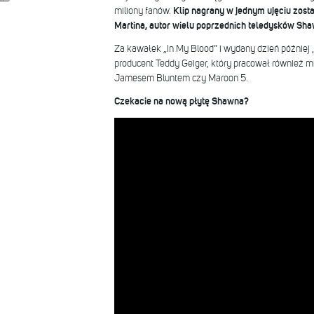
miliony fanów.
Klip nagrany w jednym ujęciu zos
Martina, autor wielu poprzednich teledysków Sh
Za kawałek „In My Blood” i wydany dzień później 
producent Teddy Geiger, który pracował również mi
Jamesem Bluntem czy Maroon 5.
Czekacie na nową płytę Shawna?