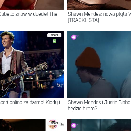
abello znów w duecie! The
Shawn Mendes: nowa płyta W
[TRACKLISTA]
NEWS
rt online za darmo! Kiedy i
Shawn Mendes i Justin Bieb
będzie hitem?
NEWS