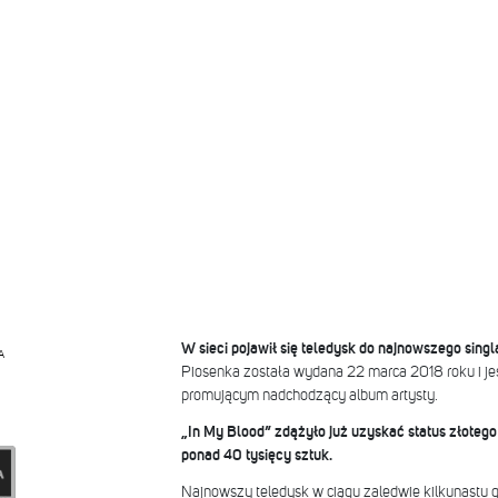
W sieci pojawił się teledysk do najnowszego sin
A
Piosenka została wydana 22 marca 2018 roku i j
promującym nadchodzący album artysty.
„In My Blood” zdążyło już uzyskać status złoteg
ponad 40 tysięcy sztuk.
Najnowszy teledysk w ciągu zaledwie kilkunastu g