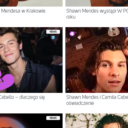
a Mendesa w Krakowie.
Shawn Mendes wystąpi W P
roku
NEWS
abello – dlaczego się
Shawn Mendes i Camila Cabel
oświadczenie
NEWS