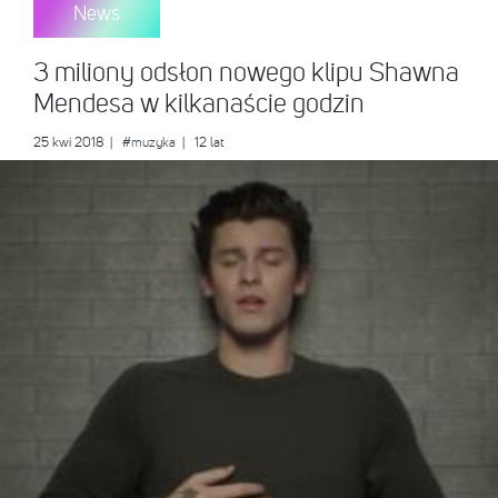
News
3 miliony odsłon nowego klipu Shawna
Mendesa w kilkanaście godzin
25 kwi 2018
|
#muzyka
| 12 lat