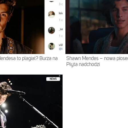
ndesa to plagiat? Burza na
Shawn Mendes – nowa piose
Płyta nadchodzi
NEWS