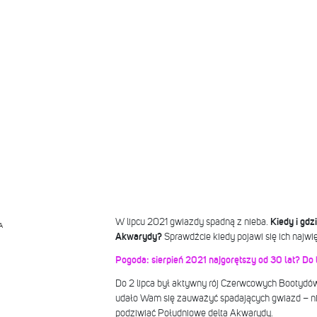
W lipcu 2021 gwiazdy spadną z nieba.
Kiedy i gdz
A
Akwarydy?
Sprawdźcie kiedy pojawi się ich najwię
Pogoda: sierpień 2021 najgorętszy od 30 lat? Do
Do 2 lipca był aktywny rój Czerwcowych Bootydów.
udało Wam się zauważyć spadających gwiazd – ni
podziwiać Południowe delta Akwarydy.