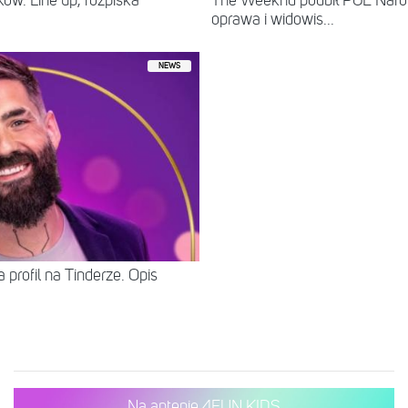
ów. Line up, rozpiska
The Weeknd podbił PGE Naro
oprawa i widowis...
NEWS
 profil na Tinderze. Opis
Na antenie 4FUN KIDS