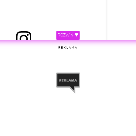
ROZWIŃ ▼
y przez mufridd Toruń Poland (@mufridd)
REKLAMA
etl ten post na Instagramie.