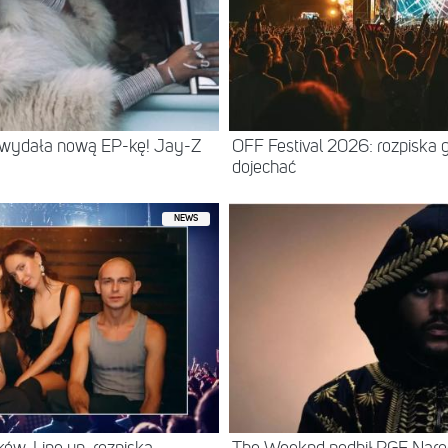
 wydała nową EP-kę! Jay-Z
OFF Festival 2026: rozpiska 
dojechać
NEWS