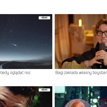
udostępniony przez @gosiasuu
NEWS
 Kiedy oglądać noc
Bagi zakłada własny boysban
NEWS