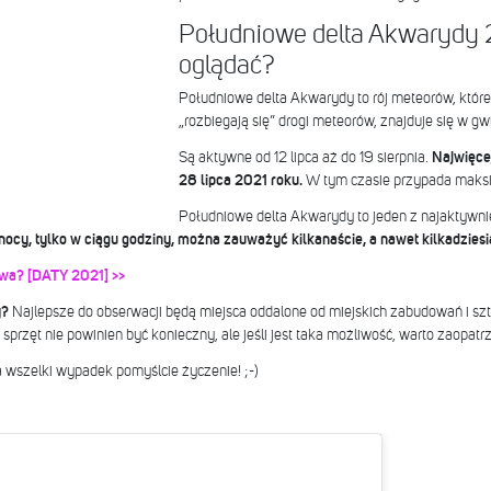
Południowe delta Akwarydy 
oglądać?
Południowe delta Akwarydy to rój meteorów, którego
„rozbiegają się” drogi meteorów, znajduje się w g
Są aktywne od 12 lipca aż do 19 sierpnia.
Najwięcej
28 lipca 2021
roku.
W tym czasie
przypada maksi
Południowe delta Akwarydy to jeden z najaktywnie
nocy, tylko w ciągu godziny, można zauważyć kilkanaście, a nawet kilkadziesi
owa? [DATY 2021] >>
y?
Najlepsze do obserwacji będą miejsca oddalone od miejskich zabudowań i szt
przęt nie powinien być konieczny, ale jeśli jest taka możliwość, warto zaopatrzy
a wszelki wypadek pomyślcie życzenie! ;-)