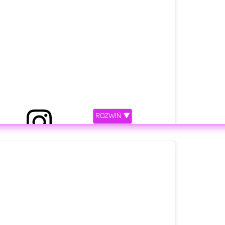
ROZWIŃ ▼
etl ten post na Instagramie.