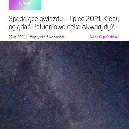
News
Spadające gwiazdy – lipiec 2021. Kiedy
oglądać Południowe delta Akwarydy?
27 lip 2021
|
#rozrywka
#wiadomości
Autor:
Olga Oleksiak