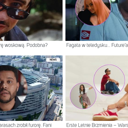
rę woskową. Podobna?
Fagata w teledysku… Future’
NEWS
asach zrobił furorę. Fani
Erste Letnie Brzmienia – Wa