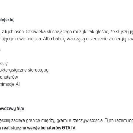
iejskiej
z tych osób. Człowieka słuchającego muzyki tak głośno, że słyszy ją
ującym dwa miejsca. Albo babcię walczącą o siedzenie z energią 
?
ację
rakterystyczne stereotypy
bohaterów
nimacje AI
rawdziwy film
zęściej zaciera granicę między grami a rzeczywistością. Tym razem int
ealistyczne wersje bohaterów GTA IV
 r
.