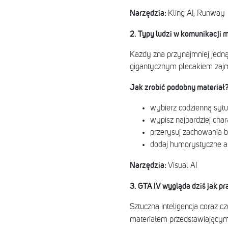
Narzędzia:
Kling AI, Runway
2. Typy ludzi w komunikacji m
Każdy zna przynajmniej jedną 
gigantycznym plecakiem zajm
Jak zrobić podobny materiał
wybierz codzienną sytu
wypisz najbardziej cha
przerysuj zachowania 
dodaj humorystyczne a
Narzędzia:
Visual AI
3. GTA IV wygląda dziś jak p
Sztuczna inteligencja coraz c
materiałem przedstawiającym