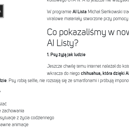
kultowego GTA IV. A to jeszcze nie wszystko
AI Lista
W programie
Michał Sieńkowski tra
viralowe materiały stworzone przy pomocy sz
Co pokazaliśmy w no
AI Listy?
1. Psy żyją jak ludzie
Jeszcze chwilę temu internet należał do kot
chihuahua, która dzięki 
wkracza do niego
dzie
. Psy robią selfie, nie rozstają się ze smartfonami i próbują impon
?
stać
ie zachowania
sytuacje z życia codziennego
bawne animacje