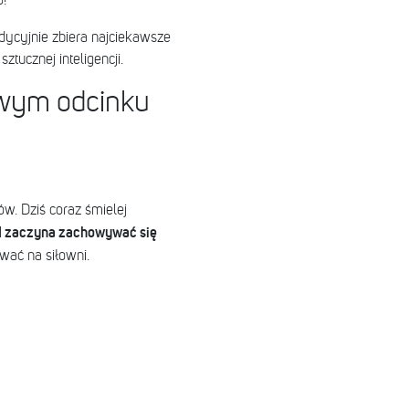
!
dycyjnie zbiera najciekawsze
tucznej inteligencji.
wym odcinku
ów. Dziś coraz śmielej
AI zaczyna zachowywać się
ować na siłowni.