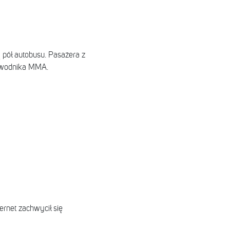
 pół autobusu. Pasażera z
zawodnika MMA.
ernet zachwycił się