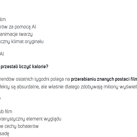
ilm
rów za pomocą AI
 animacje twarzy
czny klimat oryginału
AI
przestali liczyć kalorie?
przerabianiu znanych postaci fil
trendów ostatnich tygodni polega na
Efekty są absurdalne, ale właśnie dlatego zdobywają miliony wyświet
?
b film
akterystyczny element wyglądu
ne cechy bohaterów
esadę