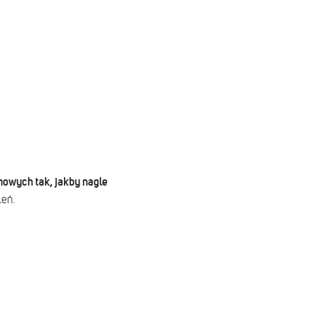
mowych tak, jakby nagle
leń.