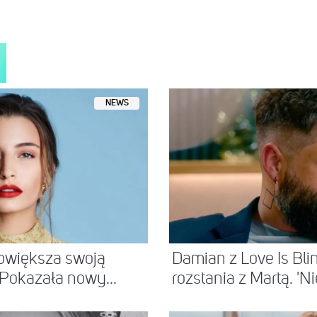
z użytkownika Selena Gomez (@selenagomez)
22 Gru, 2015 o 6:34 PS
NEWS
owiększa swoją
Damian z Love Is Bli
 Pokazała nowy...
rozstania z Martą. 'Nie