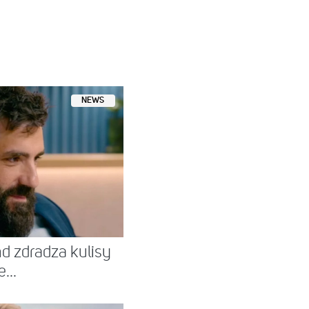
T
NEWS
nd zdradza kulisy
...