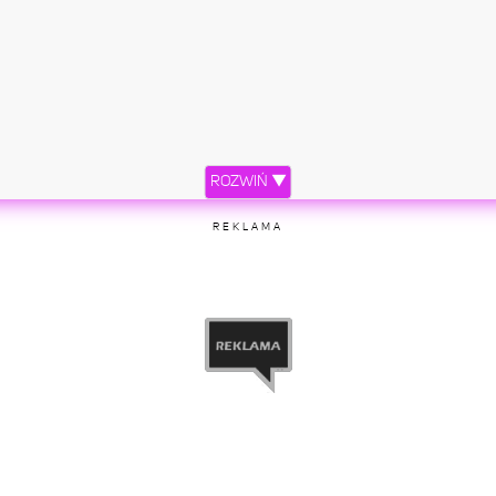
ROZWIŃ ▼
REKLAMA
ez użytkownika Selena Gomez (@selenagomez)
8 Mar, 2016 o 11:47 PS