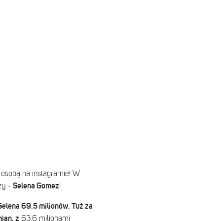
ą osobą na instagramie! W
Selena Gomez
ży -
!
Selena 69.5 milionów. Tuż za
ian, z
63.6 milionami