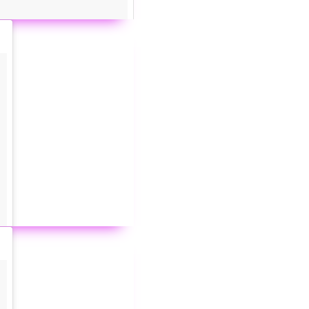
n and @lauratoggs right now
Zdjęcie zamieszczone przez użytkownika Selena Gomez (@selenagomez) 13 Mar, 2016 o 10:31 PDT