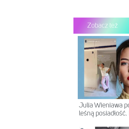
Zobacz też
Zdjęcie zamieszczone prze
Julia Wieniawa p
leśną posiadłość.