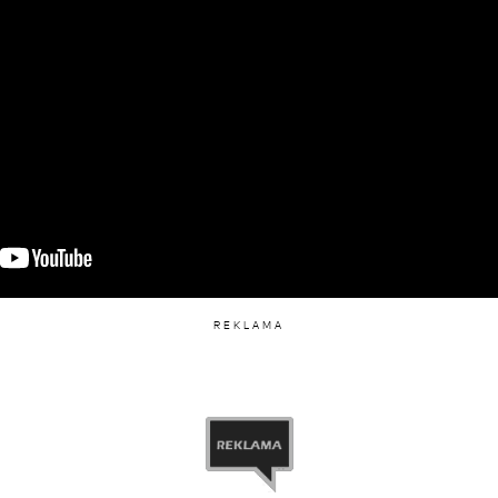
iony przez TEAM X (@teamxoficjalnie)
REKLAMA