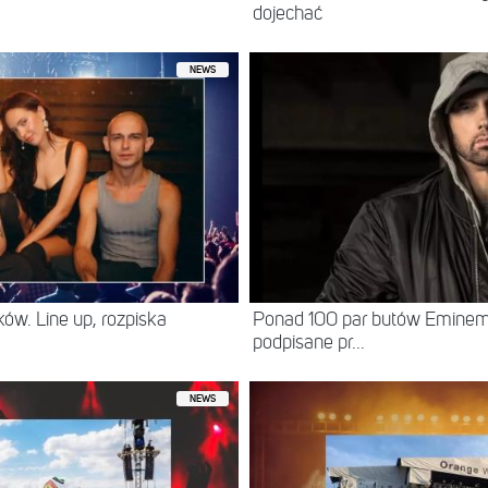
dojechać
NEWS
ów. Line up, rozpiska
Ponad 100 par butów Eminema 
podpisane pr...
NEWS