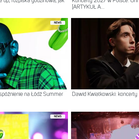
ne up, rozpiska godzinowa, jak
Koncerty 2027 w Polsce. Oni
[ARTYKUŁ A...
NEWS
 spóźnienie na Łódź Summer
Dawid Kwiatkowski: koncerty
NEWS