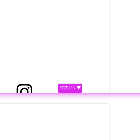
etl ten post na Instagramie.
ROZWIŃ ▼
iony przez TEAM X (@teamxoficjalnie)
etl ten post na Instagramie.