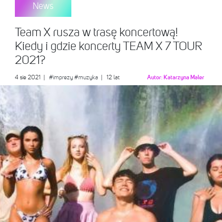
News
Team X rusza w trasę koncertową!
Kiedy i gdzie koncerty TEAM X 7 TOUR
2021?
4 sie 2021
|
#imprezy
#muzyka
| 12 lat
Autor:
Katarzyna Maler