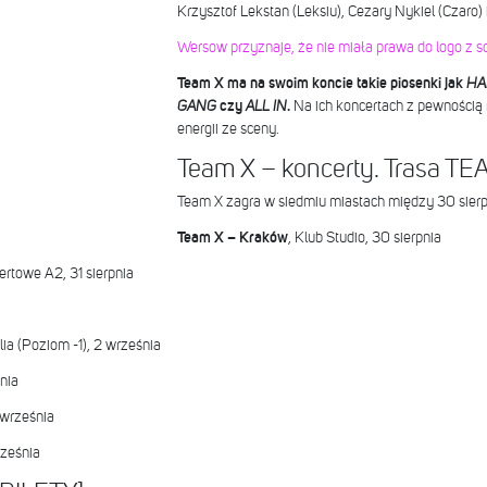
Krzysztof Lekstan (Leksiu), Cezary Nykiel (Czaro)
Wersow przyznaje, że nie miała prawa do logo z sow
Team X ma na swoim koncie takie piosenki jak
HA
GANG
czy
ALL IN
.
Na ich koncertach z pewnością n
energii ze sceny.
Team X – koncerty. Trasa T
Team X zagra w siedmiu miastach między 30 sierp
Team X – Kraków
, Klub Studio, 30 sierpnia
rtowe A2, 31 sierpnia
lia (Poziom -1), 2 września
nia
 września
rześnia