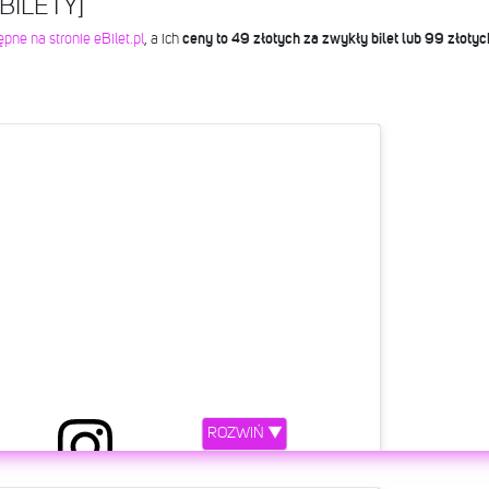
[BILETY]
pne na stronie eBilet.pl
, a ich
ceny to 49 złotych za zwykły bilet lub 99 złotych
ROZWIŃ ▼