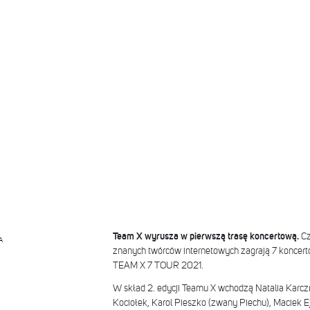
Team X wyrusza w pierwszą trasę koncertową.
Cz
A
znanych twórców internetowych zagrają 7 koncert
TEAM X 7 TOUR 2021.
W skład 2. edycji Teamu X wchodzą Natalia Karcz
Kociołek, Karol Pieszko (zwany Piechu), Maciek Ej