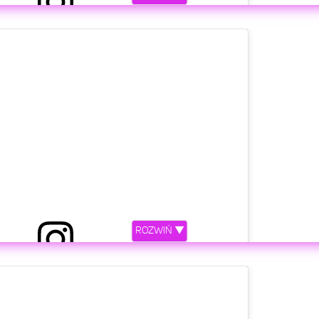
zez Patrycja Mołczanow (@patrycjamolczanow)
etl ten post na Instagramie
ROZWIŃ ▼
zez Patrycja Mołczanow (@patrycjamolczanow)
etl ten post na Instagramie