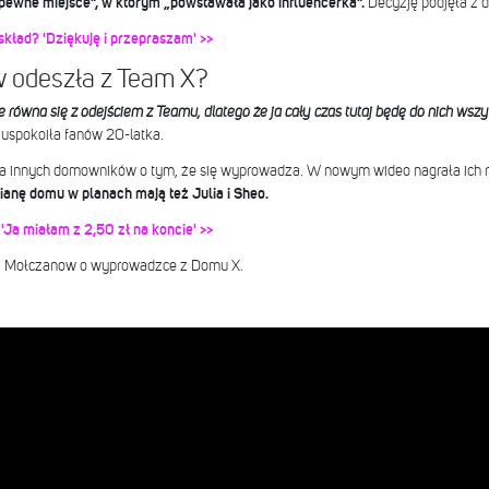
ewne miejsce”, w którym „powstawała jako influencerka”.
Decyzję podjęła z d
skład? 'Dziękuję i przepraszam' >>
w odeszła z Team X?
ówna się z odejściem z Teamu, dlatego że ja cały czas tutaj będę do nich wszy
 uspokoiła fanów 20-latka.
ła innych domowników o tym, że się wyprowadza. W nowym wideo nagrała ich 
ianę domu w planach mają też Julia i Sheo.
'Ja miałam z 2,50 zł na koncie' >>
ycji Mołczanow o wyprowadzce z Domu X.