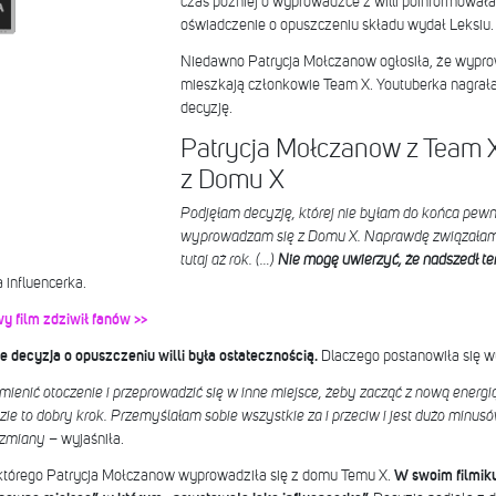
czas później o wyprowadzce z willi poinformowała
oświadczenie o opuszczeniu składu wydał Leksiu.
Niedawno Patrycja Mołczanow ogłosiła, że wypro
mieszkają członkowie Team X. Youtuberka nagrała 
decyzję.
Patrycja Mołczanow z Team X
z Domu X
Podjęłam decyzję, której nie byłam do końca pewn
wyprowadzam się z Domu X. Naprawdę związałam 
tutaj aż rok. (…)
Nie mogę uwierzyć, że nadszedł te
 influencerka.
y film zdziwił fanów >>
 decyzja o opuszczeniu willi była ostatecznością.
Dlaczego postanowiła się 
mienić otoczenie i przeprowadzić się w inne miejsce, żeby zacząć z nową energią
e to dobry krok. Przemyślałam sobie wszystkie za i przeciw i jest dużo minusów,
e zmiany
– wyjaśniła.
którego Patrycja Mołczanow wyprowadziła się z domu Temu X.
W swoim filmiku