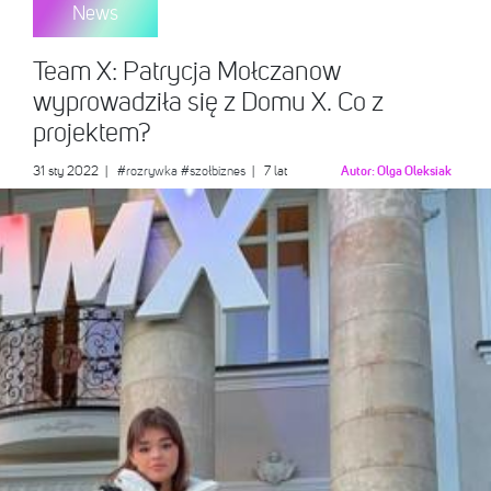
News
Team X: Patrycja Mołczanow
wyprowadziła się z Domu X. Co z
projektem?
31 sty 2022
|
#rozrywka
#szołbiznes
| 7 lat
Autor:
Olga Oleksiak