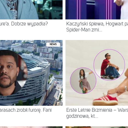
ure’a. Dobrze wypadła?
Kaczyński śpiewa, Hogwart pa
Spider-Man zmi...
NEWS
asach zrobił furorę. Fani
Erste Letnie Brzmienia – Wa
godzinowa, kt...