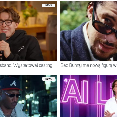
NEWS
sband. Wystartował casting
Bad Bunny ma nową figurę 
NEWS