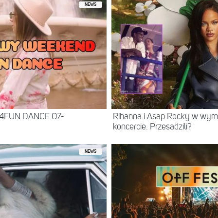
NEWS
 4FUN DANCE 07-
Rihanna i Asap Rocky w wy
koncercie. Przesadzili?
NEWS