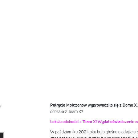
Patrycja Mołczanow wyprowadziła się z Domu X
A
odeszła z Team X?
Leksiu odchodzi z Team X! Wydał oświadczenie >
W październiku 2021 roku było głośno o odejściu 