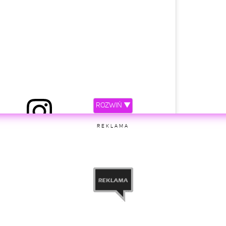
ROZWIŃ ▼
zez Patrycja Mołczanow (@patrycjamolczanow)
REKLAMA
etl ten post na Instagramie