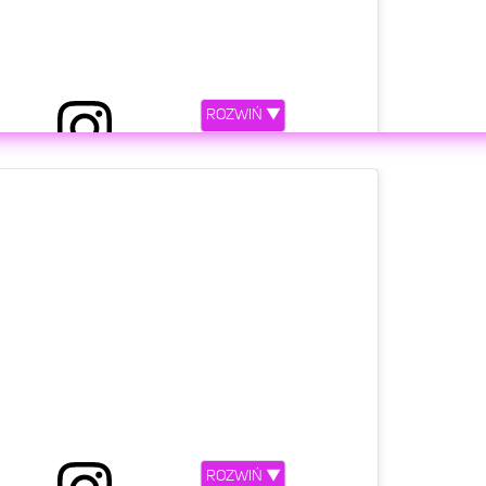
ROZWIŃ ▼
zez Patrycja Mołczanow (@patrycjamolczanow)
etl ten post na Instagramie
ROZWIŃ ▼