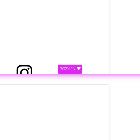
ROZWIŃ ▼
etl ten post na Instagramie