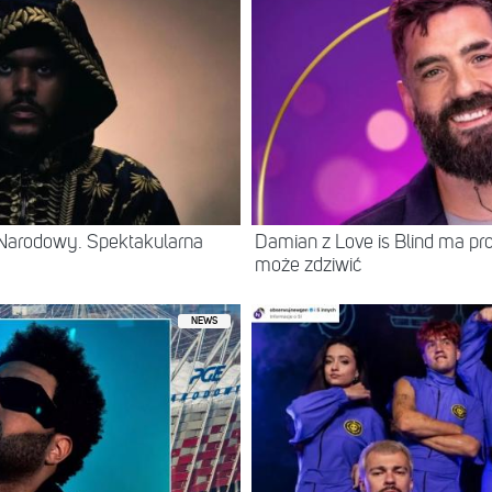
Narodowy. Spektakularna
Damian z Love is Blind ma prof
może zdziwić
NEWS