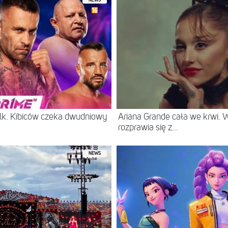
NEWS
lk. Kibiców czeka dwudniowy
Ariana Grande cała we krwi.
rozprawia się z...
NEWS