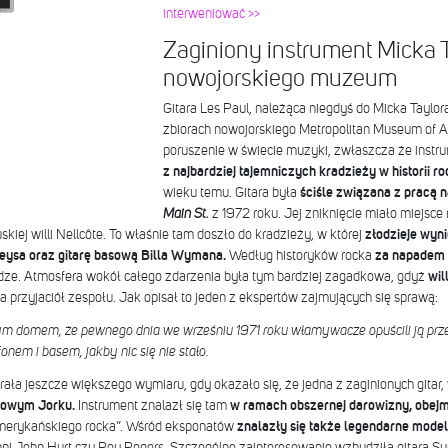
interweniować >>
Zaginiony instrument Micka Ta
nowojorskiego muzeum
Gitara Les Paul, należąca niegdyś do Micka Taylor
zbiorach nowojorskiego Metropolitan Museum of A
poruszenie w świecie muzyki, zwłaszcza że instr
z najbardziej tajemniczych kradzieży w historii r
wieku temu. Gitara była
ściśle związana z pracą
Main St.
z 1972 roku. Jej zniknięcie miało miejsce 
kiej willi Nellcôte. To właśnie tam doszło do kradzieży, w której
złodzieje wyni
eysa oraz gitarę basową Billa Wymana.
Według historyków rocka
za napadem m
ądze. Atmosfera wokół całego zdarzenia była tym bardziej zagadkowa, gdyż
wil
na przyjaciół zespołu. Jak opisał to jeden z ekspertów zajmujących się sprawą:
rtym domem, że pewnego dnia we wrześniu 1971 roku włamywacze opuścili ją prz
onem i basem, jakby nic się nie stało.
ała jeszcze większego wymiaru, gdy okazało się, że jedna z zaginionych gitar,
 Nowym Jorku.
Instrument znalazł się tam
w ramach obszernej darowizny, obejm
 amerykańskiego rocka”. Wśród eksponatów
znalazły się także legendarne mode
pi John Hurt czy Roy Rogers. Szczególne zainteresowanie wzbudziła gitara Sun