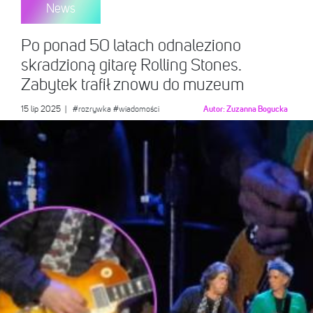
News
Po ponad 50 latach odnaleziono
skradzioną gitarę Rolling Stones.
Zabytek trafił znowu do muzeum
15 lip 2025
|
#rozrywka
#wiadomości
Autor:
Zuzanna Bogucka