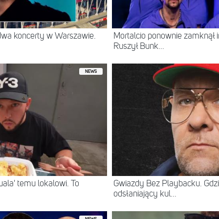
 dwa koncerty w Warszawie.
Mortalcio ponownie zamknął 
Ruszył Bunk...
NEWS
ala' temu lokalowi. To
Gwiazdy Bez Playbacku. Gdzi
odsłaniający kul...