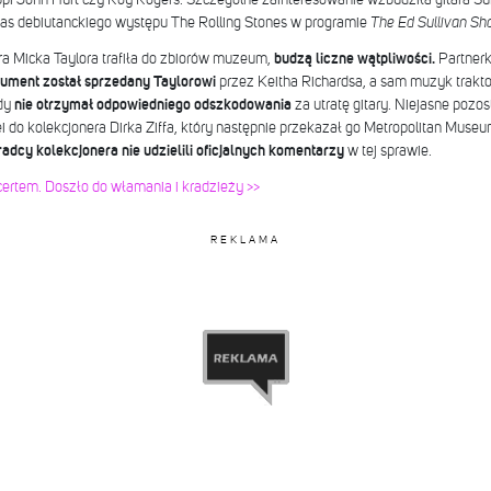
czas debiutanckiego występu The Rolling Stones w programie
The Ed Sullivan S
ara Micka Taylora trafiła do zbiorów muzeum,
budzą liczne wątpliwości.
Partnerk
rument został sprzedany Taylorowi
przez Keitha Richardsa, a sam muzyk trakt
gdy
nie otrzymał odpowiedniego odszkodowania
za utratę gitary. Niejasne pozos
ei do kolekcjonera Dirka Ziffa, który następnie przekazał go Metropolitan Muse
adcy kolekcjonera nie udzielili oficjalnych komentarzy
w tej sprawie.
ertem. Doszło do włamania i kradzieży >>
REKLAMA