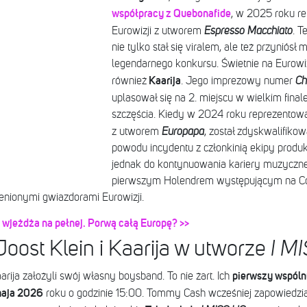
współpracy z Quebonafide
, w 2025 roku re
Eurowizji z utworem
Espresso Macchiato
. T
nie tylko stał się viralem, ale też przyniósł 
legendarnego konkursu. Świetnie na Eurowizj
Kaarija
również
. Jego imprezowy numer
Ch
uplasował się na 2. miejscu w wielkim final
szczęścia. Kiedy w 2024 roku reprezentowa
z utworem
Europapa
, został zdyskwalifikow
powodu incydentu z członkinią ekipy produkc
jednak do kontynuowania kariery muzycznej.
pierwszym Holendrem występującym na Coac
enionymi gwiazdorami Eurowizji.
wjeżdża na pełnej. Porwą całą Europę? >>
ost Klein i Kaarija w utworze
I M
pierwszy wspóln
rija założyli swój własny boysband. To nie żart. Ich
 maja 2026
roku o godzinie 15:00. Tommy Cash wcześniej zapowiedzi