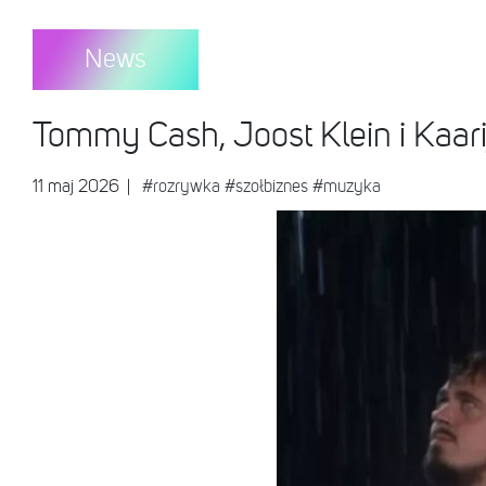
News
Tommy Cash, Joost Klein i Kaar
11 maj 2026
|
#rozrywka
#szołbiznes
#muzyka