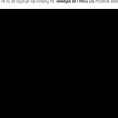
Teledysk do
 to, że szykuje się kolejny hit.
I MISS US
możecie zoba