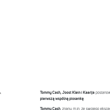
Tommy Cash, Joost Klein i Kaarija
postanowi
A
pierwszą wspólną piosenkę
.
Tommy Cash
, znany m.in. ze swojego eksce