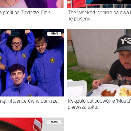
 profil na Tinderze. Opis
The Weeknd: setlista na dwa
Te piosenki...
NEWS
ął influencerów w bunkrze.
Książulo dał podwójne 'Muala'
pierwsza taka...
NEWS