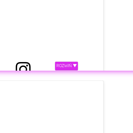
ROZWIŃ ▼
ny przez VIKI GABOR (@vikigaborofficial)
etl ten post na Instagramie