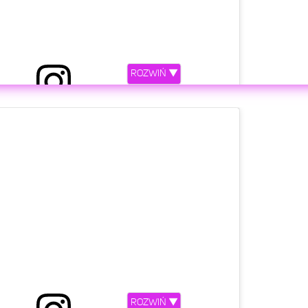
ROZWIŃ ▼
ny przez VIKI GABOR (@vikigaborofficial)
etl ten post na Instagramie
ROZWIŃ ▼