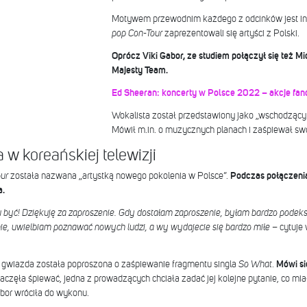
Motywem przewodnim każdego z odcinków jest in
pop Con-Tour
zaprezentowali się artyści z Polski.
Oprócz Viki Gabor, ze studiem połączył się też Mi
Majesty Team.
Ed Sheeran: koncerty w Polsce 2022 – akcje fan
Wokalista został przedstawiony jako „wschodzący
Mówił m.in. o muzycznych planach i zaśpiewał sw
 w koreańskiej telewizji
ur
została nazwana „artystką nowego pokolenia w Polsce”.
Podczas połączenia
a.
u być! Dziękuję za zaproszenie. Gdy dostałam zaproszenie, byłam bardzo podek
nie, uwielbiam poznawać nowych ludzi, a wy wydajecie się bardzo miłe
– cytuje
wiazda została poproszona o zaśpiewanie fragmentu singla
So What
.
Mówi si
częła śpiewać, jedna z prowadzących chciała zadać jej kolejne pytanie, co miało
abor wróciła do wykonu.