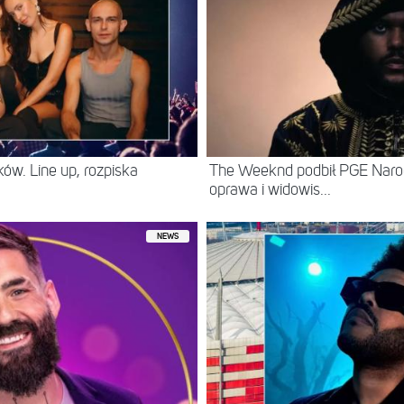
ów. Line up, rozpiska
The Weeknd podbił PGE Naro
oprawa i widowis...
NEWS