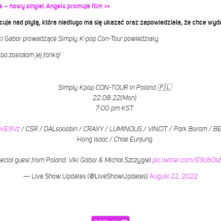
 – nowy singiel Angels promuje film >>
acuje nad płytą, która niedługo ma się ukazać oraz zapowiedziała, że chce 
iki Gabor prowadzące
Simply K-pop Con-Tour
powiedziały:
yba zostałam jej fanką!
Simply Kpop CON-TOUR In Poland 🇵🇱
22.08.22(Mon)
7:00 pm KST
bhWE9Vz
/ CSR / DALsooobin / CRAXY / LUMINOUS / VINCIT / Park Boram / B
Hong Isaac / Chae Eunjung
ecial guest from Poland: Viki Gabor & Michał Szczygieł
pic.twitter.com/E9c8O
— Live Show Updates (@LiveShowUpdates)
August 22, 2022