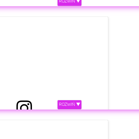
ROZWIŃ ▼
ROZWIŃ ▼
etl ten post na Instagramie