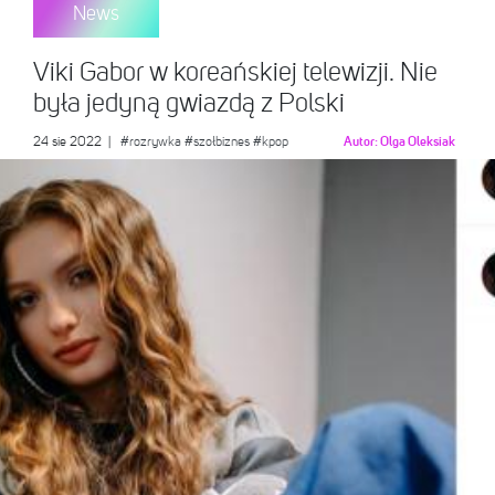
News
Viki Gabor w koreańskiej telewizji. Nie
była jedyną gwiazdą z Polski
24 sie 2022
|
#rozrywka
#szołbiznes
#kpop
Autor:
Olga Oleksiak