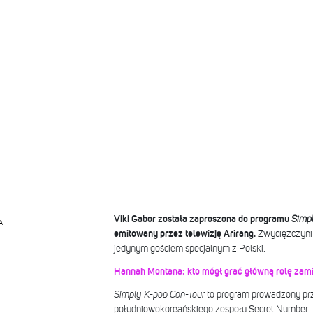
Viki Gabor została zaproszona do programu
Simpl
A
emitowany przez telewizję Arirang.
Zwyciężczyni 
jedynym gościem specjalnym z Polski.
Hannah Montana: kto mógł grać główną rolę zami
Simply K-pop Con-Tour
to program prowadzony prze
południowokoreańskiego zespołu Secret Number.