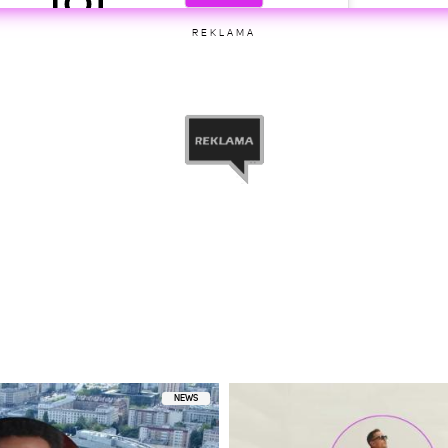
ny przez Michał Szczygieł (@m_szczygle)
REKLAMA
etl ten post na Instagramie
ny przez Michał Szczygieł (@m_szczygle)
NEWS