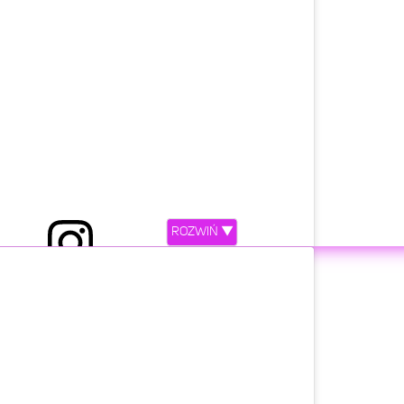
ROZWIŃ ▼
etl ten post na Instagramie.