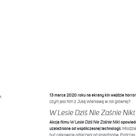
13 marca 2020 roku na ekrany kin wejdzie horror
A
czym jest film z Julią Wieniawą w roli głównej?
W Lesie Dziś Nie Zaśnie Nikt
Akcja filmu
W Lesie Dziś Nie Zaśnie Nikt
opowiada
uzależniona od współczesnej technologii.
Młodzież
być całkowicie odłączeni od smartfonów. Podczas 