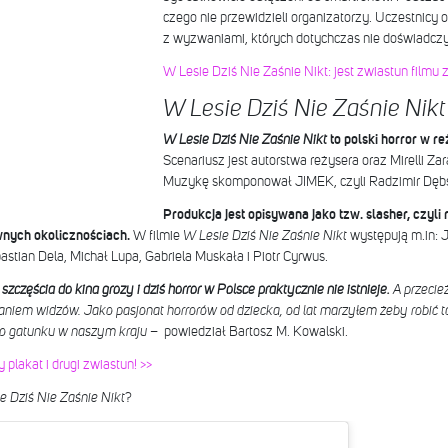
czego nie przewidzieli organizatorzy. Uczestnicy 
z wyzwaniami, których dotychczas nie doświadczyli
W Lesie Dziś Nie Zaśnie Nikt: jest zwiastun filmu
W Lesie Dziś Nie Zaśnie Nikt
W Lesie Dziś Nie Zaśnie Nikt
to polski horror w r
Scenariusz jest autorstwa reżysera oraz Mirelli Za
Muzykę skomponował JIMEK, czyli Radzimir Dębs
Produkcja jest opisywana jako tzw. slasher, czyli 
wnych okolicznościach.
W filmie
W Lesie Dziś Nie Zaśnie Nikt
występują m.in: J
stian Dela, Michał Lupa, Gabriela Muskała i Piotr Cyrwus.
zczęścia do kina grozy i dziś horror w Polsce praktycznie nie istnieje.
A przecież
aniem widzów. Jako pasjonat horrorów od dziecka, od lat marzyłem żeby robić ta
go gatunku w naszym kraju
– powiedział Bartosz M. Kowalski.
 plakat i drugi zwiastun! >>
e Dziś Nie Zaśnie Nikt
?