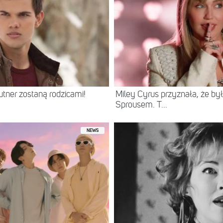
autner zostaną rodzicami!
Miley Cyrus przyznała, że b
Sprousem. T...
NEWS