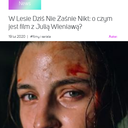
News
W Lesie Dziś Nie Zaśnie Nikt: o czym
jest film z Julią Wieniawą?
19 lut 2020
|
#filmy i seriale
Autor: