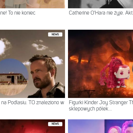
e! To nie koniec
Catherine O'Hara nie żyje. Akt
NEWS
 na Podlasiu. TO znaleziono w
Figurki Kinder Joy Stranger T
sklepowych półek...
NEWS