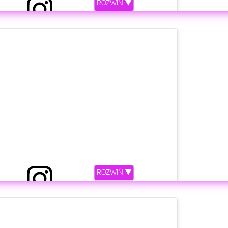
ROZWIŃ ▼
etl ten post na Instagramie
ROZWIŃ ▼
rzez Adam Zdrójkowski (@adam_zdrojkowski)
etl ten post na Instagramie