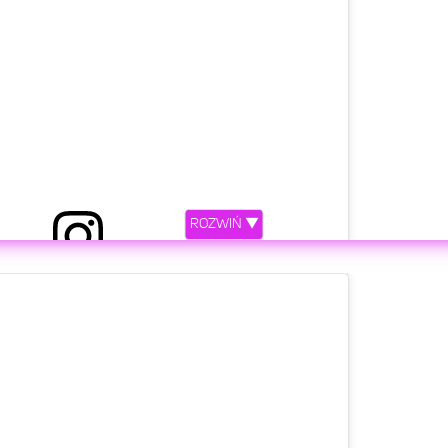
ROZWIŃ ▼
rzez Adam Zdrójkowski (@adam_zdrojkowski)
etl ten post na Instagramie