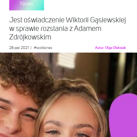
News
Jest oświadczenie Wiktorii Gąsiewskiej
w sprawie rozstania z Adamem
Zdrójkowskim
28 paź 2021
|
#szołbiznes
Autor:
Olga Oleksiak