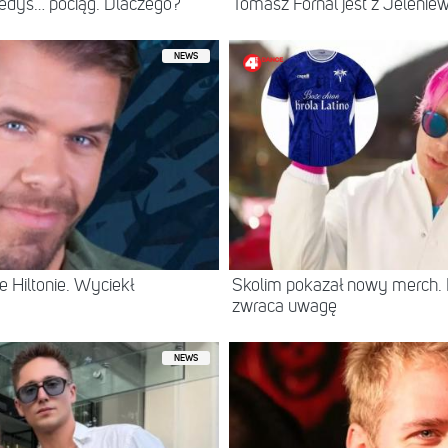
iedyś… pociąg. Dlaczego?
Tomasz Fornal jest z Jeleni
NEWS
 Hiltonie. Wyciekł
Skolim pokazał nowy merch.
zwraca uwagę
NEWS