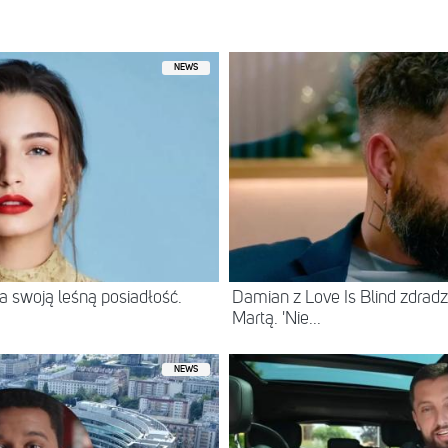
rzez Adam Zdrójkowski (@adam_zdrojkowski)
NEWS
 swoją leśną posiadłość.
Damian z Love Is Blind zdradz
Martą. 'Nie...
NEWS