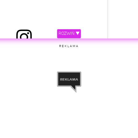
ROZWIŃ ▼
rzez Adam Zdrójkowski (@adam_zdrojkowski)
REKLAMA
etl ten post na Instagramie