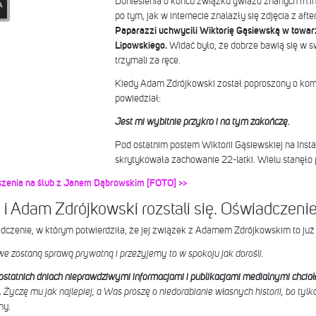
Doniesienia o końcu związku gwiazd znanych m.in.
po tym, jak w internecie znalazły się zdjęcia z afte
Paparazzi uchwycili Wiktorię Gąsiewską w towar
Lipowskiego.
Widać było, że dobrze bawią się w sw
trzymali za ręce.
Kiedy Adam Zdrójkowski został poproszony o komen
powiedział:
Jest mi wybitnie przykro i na tym zakończę.
Pod ostatnim postem Wiktorii Gąsiewskiej na Inst
skrytykowała zachowanie 22-latki. Wielu stanęło
szenia na ślub z Janem Dąbrowskim [FOTO] >>
i Adam Zdrójkowski rozstali się. Oświadczeni
czenie, w którym potwierdziła, że jej związek z Adamem Zdrójkowskim to już 
e zostaną sprawą prywatną i przeżyjemy to w spokoju jak dorośli.
ostatnich dniach nieprawdziwymi informacjami i publikacjami medialnymi chci
.
Życzę mu jak najlepiej, a Was proszę o niedorabianie własnych historii, bo ty
my.