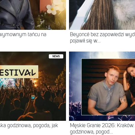
w wymownym tańcu na
Beyoncé bez zapowiedzi wyd
pojawił się w...
NEWS
ska godzinowa, pogoda, jak
Męskie Granie 2026: Kraków. 
godzinowa, pogod...