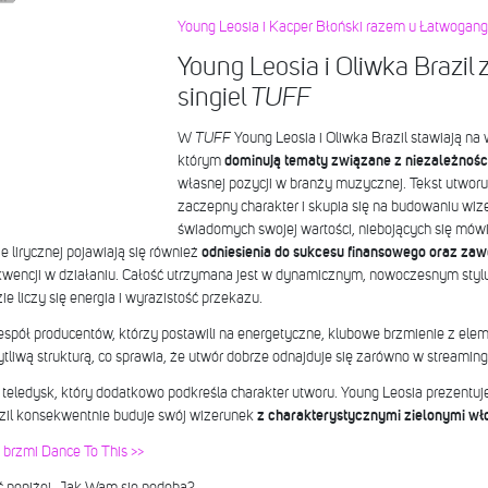
Young Leosia i Kacper Błoński razem u Łatwoganga
Young Leosia i Oliwka Brazil
singiel
TUFF
W
TUFF
Young Leosia i Oliwka Brazil stawiają na
którym
dominują tematy związane z niezależności
własnej pozycji w branży muzycznej. Tekst utwo
zaczepny charakter i skupia się na budowaniu wiz
świadomych swojej wartości, niebojących się mówić
e lirycznej pojawiają się również
odniesienia do sukcesu finansowego oraz za
ekwencji w działaniu. Całość utrzymana jest w dynamicznym, nowoczesnym sty
e liczy się energia i wyrazistość przekazu.
spół producentów, którzy postawili na energetyczne, klubowe brzmienie z ele
liwą strukturą, co sprawia, że utwór dobrze odnajduje się zarówno w streaming
 teledysk, który dodatkowo podkreśla charakter utworu. Young Leosia prezentu
azil konsekwentnie buduje swój wizerunek
z charakterystycznymi zielonymi wł
 brzmi Dance To This >>
 poniżej. Jak Wam się podoba?