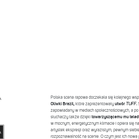
Polska scena rapowa doczekała się kolejnego wsp
A
Oliwki Brazil,
które zaprezentowały
utwór
TUFF
.
S
zapowiadany w mediach społecznościowych, a po
słuchaczy także dzięki
towarzyszącemu mu teled
w mocnym, energetycznym klimacie i opiera się na
artystek ekspresji oraz wyrazistym, pewnym siebie s
rozpoznawalność na scenie. O czym jest ich nowa