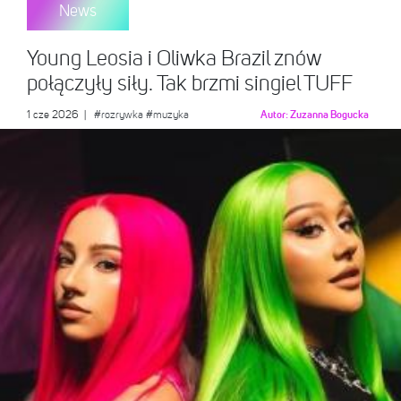
News
Young Leosia i Oliwka Brazil znów
połączyły siły. Tak brzmi singiel TUFF
1 cze 2026
|
#rozrywka
#muzyka
Autor:
Zuzanna Bogucka