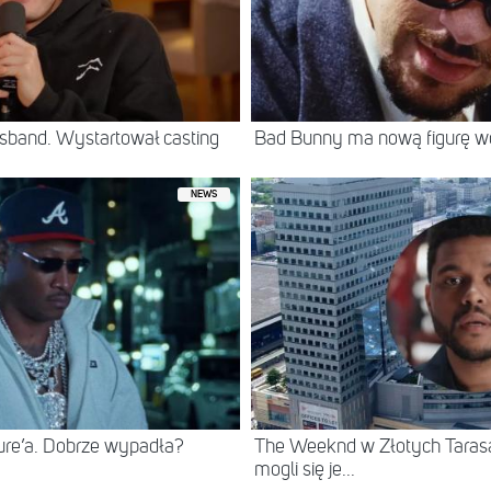
sband. Wystartował casting
Bad Bunny ma nową figurę 
NEWS
ure’a. Dobrze wypadła?
The Weeknd w Złotych Tarasac
mogli się je...