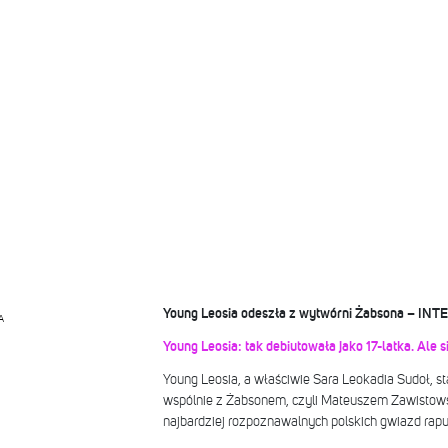
Young Leosia odeszła z wytwórni Żabsona – I
A
Young Leosia: tak debiutowała jako 17-latka. Ale 
Young Leosia, a właściwie Sara Leokadia Sudoł, s
wspólnie z Żabsonem, czyli Mateuszem Zawistowski
najbardziej rozpoznawalnych polskich gwiazd rapu