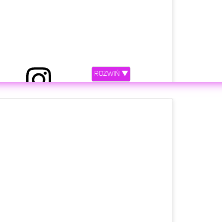
ROZWIŃ ▼
ony przez Young Leosia (@youngleosia)
etl ten post na Instagramie