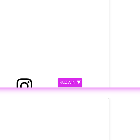
ROZWIŃ ▼
ony przez Young Leosia (@youngleosia)
etl ten post na Instagramie