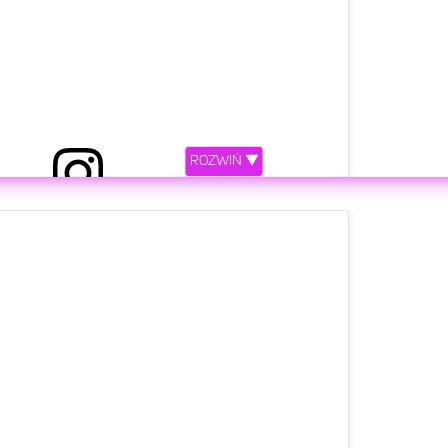
ROZWIŃ ▼
niony przez Żabson (@zabsonziomal)
etl ten post na Instagramie