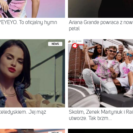
YEYEYO. To oficjalny hymn
Ariana Grande powraca z no
petal
NEWS
eledyskiem. Jej mąż
Skolim, Zenek Martyniuk i R
utworze. Tak brzm...