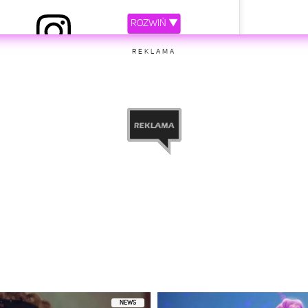
ROZWIŃ ▼
ony przez Young Leosia (@youngleosia)
REKLAMA
etl ten post na Instagramie
ony przez Young Leosia (@youngleosia)
NEWS