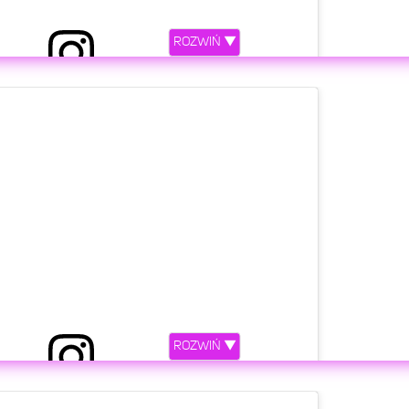
ROZWIŃ ▼
niony przez Żabson (@zabsonziomal)
etl ten post na Instagramie
ROZWIŃ ▼
ony przez Young Leosia (@youngleosia)
etl ten post na Instagramie