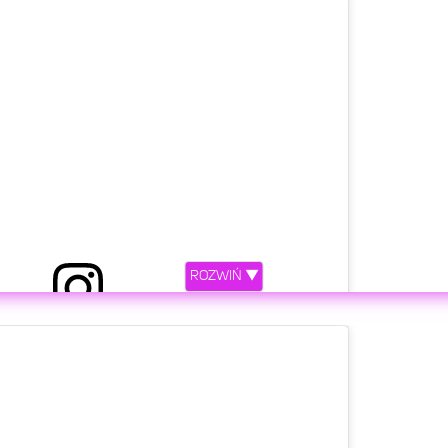
ROZWIŃ ▼
etl ten post na Instagramie