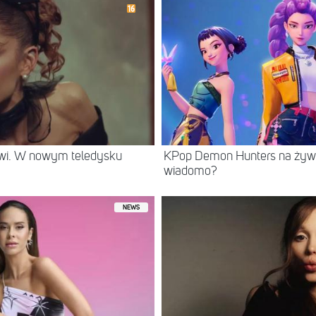
rwi. W nowym teledysku
KPop Demon Hunters na żywo
wiadomo?
NEWS