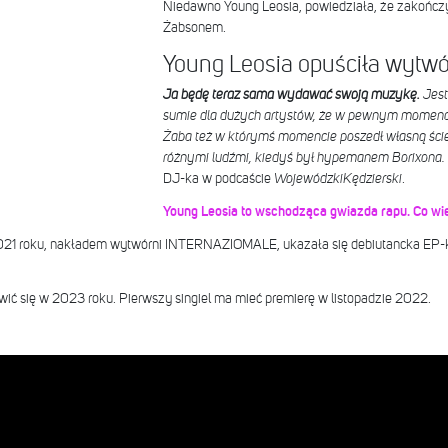
Niedawno Young Leosia, powiedziała, że zakończ
Żabsonem.
Young Leosia opuściła wytw
Ja będę teraz sama wydawać swoją muzykę.
Jest
sumie dla dużych artystów, że w pewnym momenci
Żaba też w którymś momencie poszedł własną ści
różnymi ludźmi, kiedyś był hypemanem Borixona.
DJ-ka w podcaście
WojewódzkiKędzierski
.
Young Leosia to wschodząca gwiazda rapu. Co w
021 roku, nakładem wytwórni INTERNAZIOMALE, ukazała się debiutancka EP-
ć się w 2023 roku. Pierwszy singiel ma mieć premierę w listopadzie 2022.