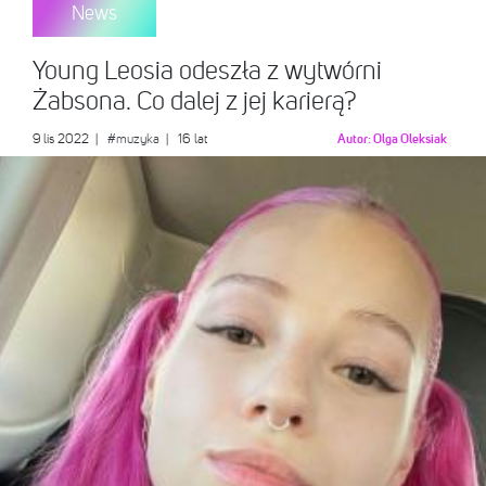
News
Young Leosia odeszła z wytwórni
Żabsona. Co dalej z jej karierą?
9 lis 2022
|
#muzyka
| 16 lat
Autor:
Olga Oleksiak