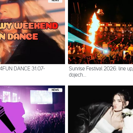
NEWS
 4FUN DANCE 31.07-
Sunrise Festival 2026: line up
dojech...
NEWS