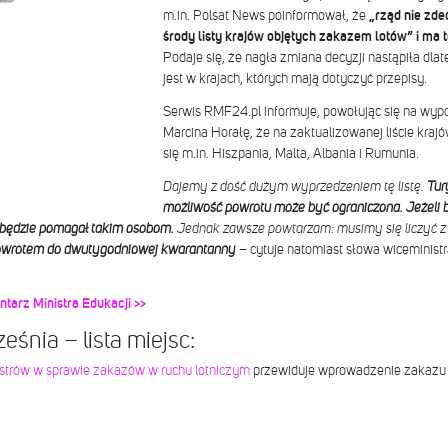
m.in. Polsat News poinformował, że
„rząd nie zde
środy listy krajów objętych zakazem lotów” i ma to
Podaje się, że nagła zmiana decyzji nastąpiła dla
jest w krajach, których mają dotyczyć przepisy.
Serwis RMF24.pl informuje, powołując się na wypo
Marcina Horałę, że na zaktualizowanej liście kra
się m.in. Hiszpania, Malta, Albania i Rumunia.
Dajemy z dość dużym wyprzedzeniem tę listę.
Tur
możliwość powrotu może być ograniczona. Jeżeli b
Z będzie pomagał takim osobom.
Jednak zawsze powtarzam: musimy się liczyć z 
powrotem do dwutygodniowej kwarantanny
– cytuje natomiast słowa wiceminist
tarz Ministra Edukacji >>
eśnia – lista miejsc:
istrów w sprawie zakazów w ruchu lotniczym
przewiduje wprowadzenie zakazu l