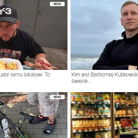
NEWS
ala' temu lokalowi. To
Kim jest Bartłomiej Kubkowski
świecie...
NEWS