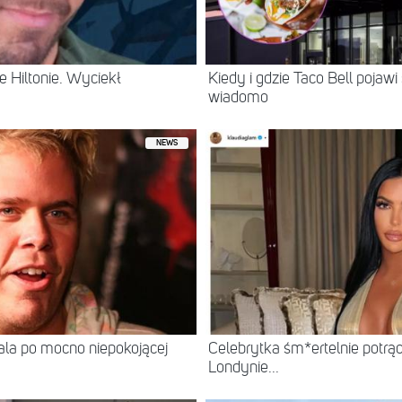
 Hiltonie. Wyciekł
Kiedy i gdzie Taco Bell pojaw
wiadomo
NEWS
itala po mocno niepokojącej
Celebrytka śm*ertelnie potrą
Londynie...