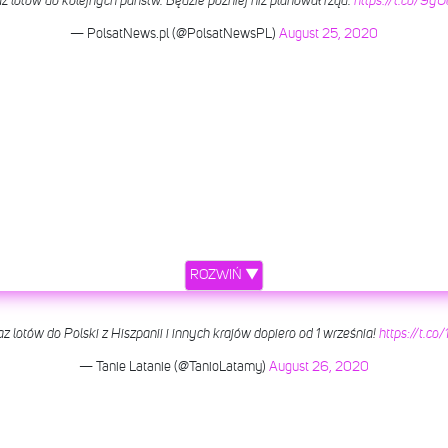
z lotów do kolejnych państw. Będzie później niż planował rząd.
https://t.co/9y
— PolsatNews.pl (@PolsatNewsPL)
August 25, 2020
ROZWIŃ ▼
 lotów do Polski z Hiszpanii i innych krajów dopiero od 1 września!
https://t.
— Tanie Latanie (@TanioLatamy)
August 26, 2020