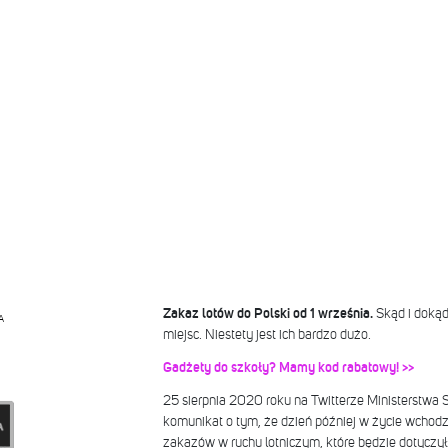
Zakaz lotów do Polski od 1 września.
Skąd i dokąd
A
miejsc. Niestety jest ich bardzo dużo.
Gadżety do szkoły? Mamy kod rabatowy! >>
25 sierpnia 2020 roku na Twitterze Ministerstwa 
komunikat o tym, że dzień później w życie wchod
zakazów w ruchu lotniczym, które będzie dotyczył