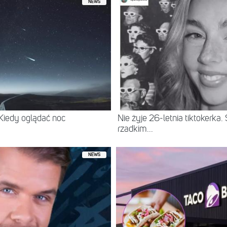
NEWS
 Kiedy oglądać noc
Nie żyje 26-letnia tiktokerka
rzadkim...
NEWS