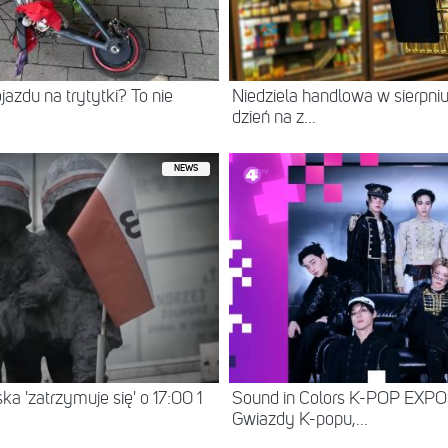
jazdu na trytytki? To nie
Niedziela handlowa w sierpn
dzień na z...
NEWS
a 'zatrzymuje się' o 17:00 1
Sound in Colors K-POP EXP
Gwiazdy K-popu,...