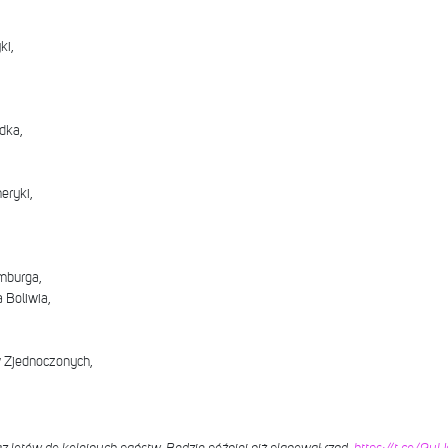
ki,
dka,
eryki,
mburga,
Boliwia,
 Zjednoczonych,