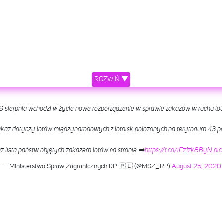
ROZWIŃ ▼
6 sierpnia wchodzi w życie nowe rozporządzenie w sprawie zakazów w ruchu lo
kaz dotyczy lotów międzynarodowych z lotnisk położonych na terytorium 43 pa
raz lista państw objętych zakazem lotów na stronie ➡️
https://t.co/iEz1zk8ByN
pi
— Ministerstwo Spraw Zagranicznych RP 🇵🇱 (@MSZ_RP)
August 25, 2020