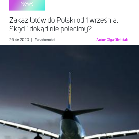
News
Zakaz lotów do Polski od 1 września.
Skąd i dokąd nie polecimy?
26 sie 2020
|
#wiadomości
Autor:
Olga Oleksiak