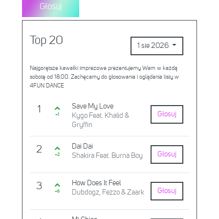
Głosuj
Top 20
1 sie 2026
Najgorętsze kawałki imprezowe prezentujemy Wam w każdą
sobotę od 18.00. Zachęcamy do głosowania i oglądania listy w
4FUN DANCE
Save My Love
1
Głosuj
Kygo Feat. Khalid &
+1
Gryffin
Dai Dai
2
Głosuj
Shakira Feat. Burna Boy
+2
How Does It Feel
3
Głosuj
Dubdogz, Fezzo & Zaark
+5