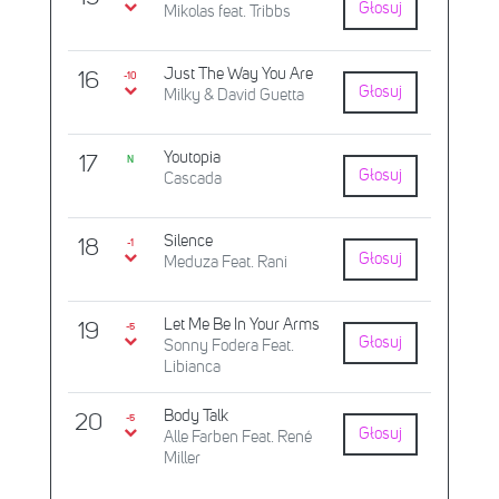
Głosuj
Mikolas feat. Tribbs
Just The Way You Are
16
-10
Głosuj
Milky & David Guetta
Youtopia
17
N
Głosuj
Cascada
Silence
18
-1
Głosuj
Meduza Feat. Rani
Let Me Be In Your Arms
19
-5
Głosuj
Sonny Fodera Feat.
Libianca
Body Talk
20
-5
Głosuj
Alle Farben Feat. René
Miller