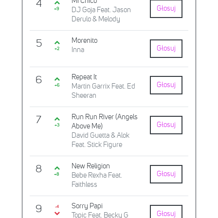
Mi Chico
4
Głosuj
DJ Goja Feat. Jason
+9
Derulo & Melody
Morenito
5
Głosuj
Inna
+2
Repeat It
6
Głosuj
Martin Garrix Feat. Ed
+6
Sheeran
Run Run River (Angels
7
Głosuj
Above Me)
+3
David Guetta & Alok
Feat. Stick Figure
New Religion
8
Głosuj
Bebe Rexha Feat.
+8
Faithless
Sorry Papi
9
-4
Głosuj
Topic Feat. Becky G