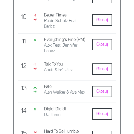
Better Times
10
-1
Głosuj
Robin Schulz Feat.
Barbz
Everything's Fine (PM)
11
N
Głosuj
Alok Feat. Jennifer
Lopez
Talk To You
12
-11
Głosuj
Anotr & 54 Ultra
Fate
13
Głosuj
Alan Walker & Ava Max
+5
Digidi Digidi
14
N
Głosuj
DJ.Ilham
Hard To Be Humble
15
-12