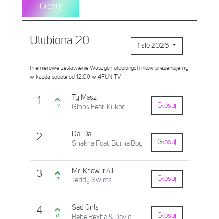
Głosuj
Ulubiona 20
1 sie 2026
Premierowe zestawienie Waszych ulubionych hitów prezentujemy
w każdą sobotę od 12.00 w 4FUN TV
Ty Masz
1
Głosuj
Gibbs Feat. Kukon
+2
Dai Dai
2
Głosuj
Shakira Feat. Burna Boy
Mr. Know It All
3
Głosuj
Teddy Swims
+7
Sad Girls
4
Głosuj
Bebe Rexha & David
+1