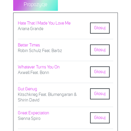
Propozycje
Hate That I Made You Love Me
Głosuj
Ariana Grande
Better Times
Głosuj
Robin Schulz Feat. Barbz
Whatever Turns You On
Głosuj
Axwell Feat. Bonn
Gut Genug
Głosuj
Kitschkrieg Feat. Blumengarten &
Shirin David
Great Expectation
Głosuj
Sienna Spiro