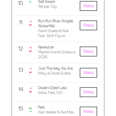
Self Aware
10
N
Głosuj
Temper City
Run Run River (Angels
11
-4
Głosuj
Above Me)
David Guetta & Alok
Feat. Stick Figure
Nareszcie
12
-6
Głosuj
Męskie Granie Orkiestra
2026
Just The Way You Are
13
-4
Głosuj
Milky & David Guetta
Ostatni Dzień Lata
14
-2
Głosuj
Gibbs Feat. IGO
Fate
15
Głosuj
Alan Walker & Ava Max
+4