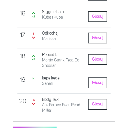
Stygnie Lato
16
Głosuj
Kuba i Kuba
+2
Odkochaj
17
-9
Głosuj
Marissa
Repeat It
18
Głosuj
Martin Garrix Feat. Ed
+2
Sheeran
Itepe Itede
19
N
Głosuj
Sanah
Body Talk
20
-6
Głosuj
Alle Farben Feat. René
Miller