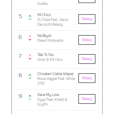
Guetta
Mi Chico
5
Głosuj
DJ Goja Feat. Jason
+6
Derulo & Melody
Na Błysk
6
-5
Głosuj
Dawid Podsiadło
Talk To You
7
-3
Głosuj
Anotr & 54 Ultra
Chciałam Ciebie Więcej
8
Głosuj
Roxie Węgiel Feat. White
+5
2115
Save My Love
9
Głosuj
Kygo Feat. Khalid &
+7
Gryffin