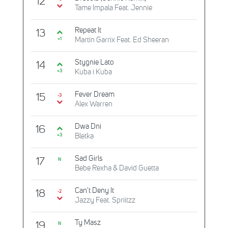
12
Tame Impala Feat. Jennie
Repeat It
13
Martin Garrix Feat. Ed Sheeran
+1
Stygnie Lato
14
Kuba i Kuba
+3
Fever Dream
15
-3
Alex Warren
Dwa Dni
16
Bletka
+3
Sad Girls
17
N
Bebe Rexha & David Guetta
Can't Deny It
18
-2
Jazzy Feat. Spriitzz
Ty Masz
19
N