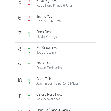
Save My Love
5
-3
Kygo Feat. Khalid & Gryffin
Talk To You
6
-1
Anotr & 54 Ultra
Drop Dead
7
Olivia Rodrigo
+8
Mr. Know It All
8
Teddy Swims
+2
Na Błysk
9
N
Dawid Podsiadło
Body Talk
10
Alle Farben Feat. René Miller
+1
Cztery Pory Roku
11
Wiktor Waligóra
+2
Dracula (Jennie Remix)
-6