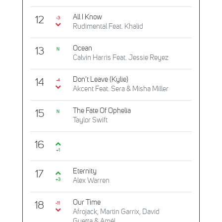
All I Know
12
-3
Rudimental Feat. Khalid
Ocean
13
N
Calvin Harris Feat. Jessie Reyez
Don't Leave (Kylie)
14
-4
Akcent Feat. Sera & Misha Miller
The Fate Of Ophelia
15
N
Taylor Swift
16
+1
Eternity
17
Alex Warren
+3
Our Time
18
-11
Afrojack, Martin Garrix, David
Guetta & Amél