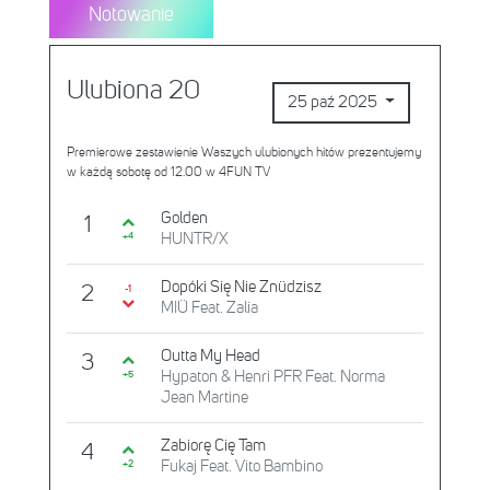
Notowanie
Ulubiona 20
25 paź 2025
Premierowe zestawienie Waszych ulubionych hitów prezentujemy
w każdą sobotę od 12.00 w 4FUN TV
Golden
1
HUNTR/X
+4
Dopóki Się Nie Znüdzisz
2
-1
MIÜ Feat. Zalia
Outta My Head
3
Hypaton & Henri PFR Feat. Norma
+5
Jean Martine
Zabiorę Cię Tam
4
Fukaj Feat. Vito Bambino
+2