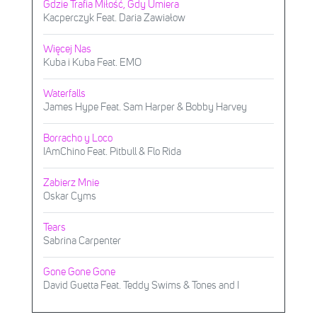
Gdzie Trafia Miłość, Gdy Umiera
Kacperczyk Feat. Daria Zawiałow
Więcej Nas
Kuba i Kuba Feat. EMO
Waterfalls
James Hype Feat. Sam Harper & Bobby Harvey
Borracho y Loco
IAmChino Feat. Pitbull & Flo Rida
Zabierz Mnie
Oskar Cyms
Tears
Sabrina Carpenter
Gone Gone Gone
David Guetta Feat. Teddy Swims & Tones and I