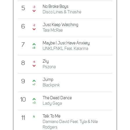
No Broke Boys
5
-3
Disco Lines & Tinashe
Just Keep Watching
6
-2
Tate McRae
Maybe I Just Have Anxiety
7
UNKLFNKL Feat. Katarina
+8
Zły
8
-5
Pszona
Jump
9
Blackpink
+7
The Dead Dance
10
Lady Gaga
+3
Talk To Me
11
N
Damiano David Feat. Tyla & Nile
Rodgers