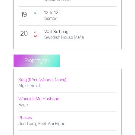
12 To 12
19
N
Sombr
Wait So Long
20
-8
Swedish House Mafia
Propozycje
Stay (If You Wanna Dance)
Myles Smith
Where Is My Husband!
Raye
Phases
Joel Corry Feat. Abi Flynn