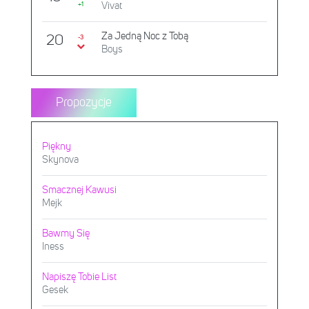
Vivat
+1
Za Jedną Noc z Tobą
20
-3
Boys
Propozycje
Piękny
Skynova
Smacznej Kawusi
Mejk
Bawmy Się
Iness
Napiszę Tobie List
Gesek