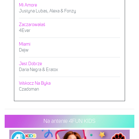
Mi Amore
Justyna Lubas, Alexa & Fonzy
Zaczarowałaś
4Ever
Miami
Dejw
Jest Dobrze
Daria Negra & Eratox
Wskocz Na Byka
Czadoman
Na antenie 4FUN KIDS