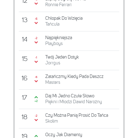
12
Ronnie Ferrari
Chłopak Do Wzięcia
13
-6
Tańcula
Najpiękniejsza
14
-2
Playboys
Twój Jeden Dotyk
15
-1
Jorrgus
Zatańczmy Kiedy Pada Deszcz
16
-5
Masters
Daj Mi Jedno Czułe Słowo
17
Piękni i Młodzi Dawid Narożny
+2
Czy Można Panią Prosić Do Tańca
18
-2
Skolim
Oczy Jak Diamenty
19