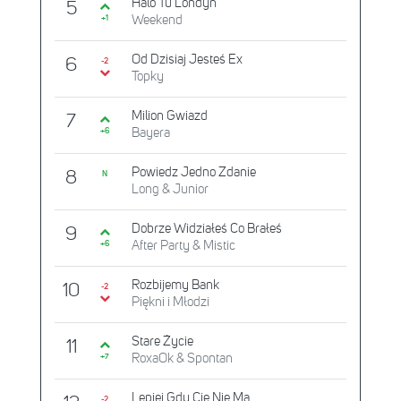
Halo Tu Londyn
5
Weekend
+1
Od Dzisiaj Jesteś Ex
6
-2
Topky
Milion Gwiazd
7
Bayera
+6
Powiedz Jedno Zdanie
8
N
Long & Junior
Dobrze Widziałeś Co Brałeś
9
After Party & Mistic
+6
Rozbijemy Bank
10
-2
Piękni i Młodzi
Stare Życie
11
RoxaOk & Spontan
+7
Lepiej Gdy Cię Nie Ma
-2