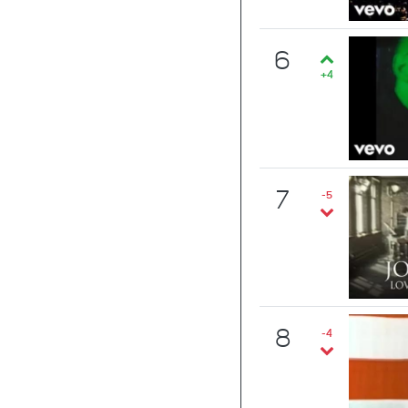
6
+4
7
-5
8
-4