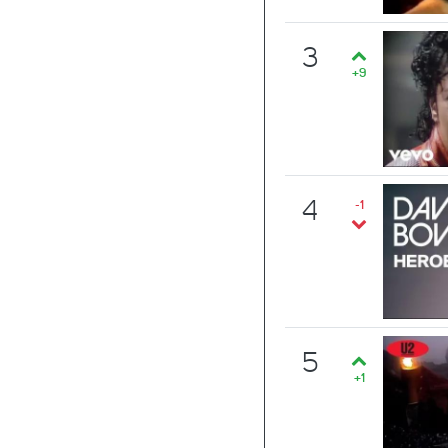
3
+9
4
-1
5
+1