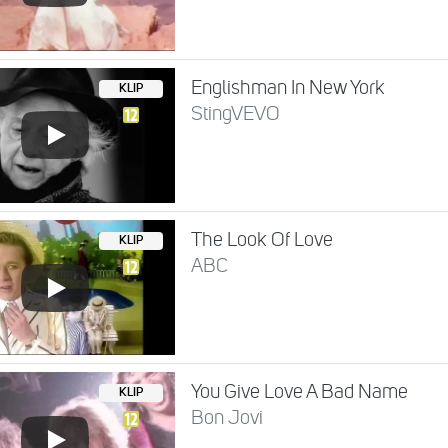
Englishman In New York
KLIP
StingVEVO
The Look Of Love
KLIP
ABC
You Give Love A Bad Name
KLIP
Bon Jovi