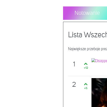
Notowanie
Lista Wsze
Największe przeboje prez
1
+12
2
+5