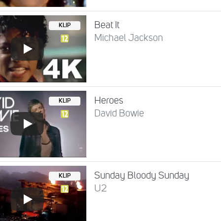
Beat It
KLIP
Michael Jackson
Heroes
KLIP
David Bowie
Sunday Bloody Sunday
KLIP
U2