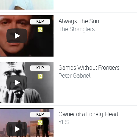
Always The Sun
KLIP
The Stranglers
Games Without Frontiers
KLIP
Peter Gabriel
Owner of a Lonely Heart
KLIP
YES