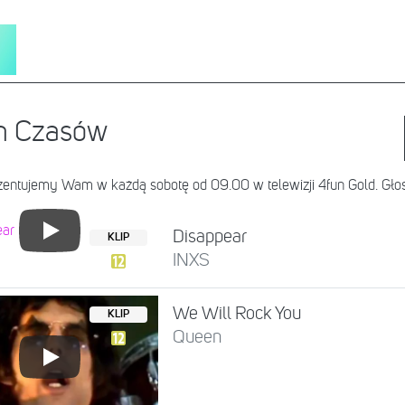
ch Czasów
entujemy Wam w każdą sobotę od 09.00 w telewizji 4fun Gold. Głosujc
Disappear
KLIP
INXS
We Will Rock You
KLIP
Queen