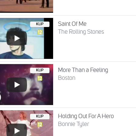
Saint Of Me
KLIP
The Rolling Stones
More Than a Feeling
KLIP
Boston
Holding Out For A Hero
KLIP
Bonnie Tyler