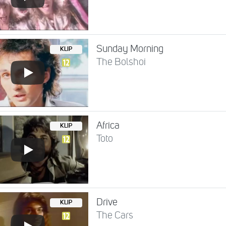
Sunday Morning
KLIP
The Bolshoi
Africa
KLIP
Toto
Drive
KLIP
The Cars