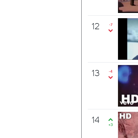
12
-7
13
-4
14
+3