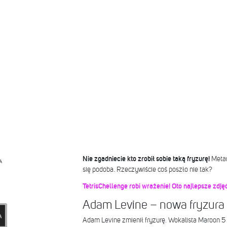
Nie zgadniecie kto zrobił sobie taką fryzurę!
Meta
A
się podoba. Rzeczywiście coś poszło nie tak?
TetrisChellenge robi wrażenie! Oto najlepsze zdjęc
Adam Levine – nowa fryzura
Adam Levine zmienił fryzurę. Wokalista Maroon 5 