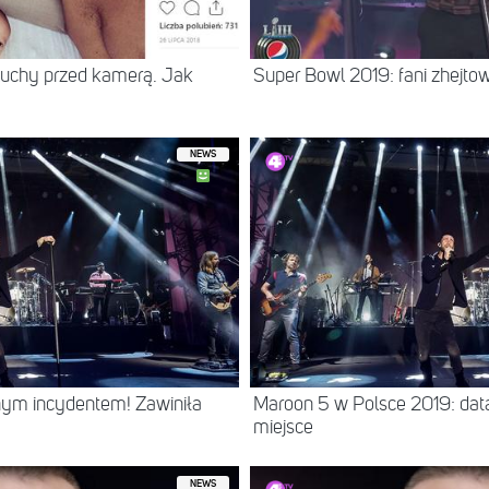
luchy przed kamerą. Jak
Super Bowl 2019: fani zhejto
NEWS
nym incydentem! Zawiniła
Maroon 5 w Polsce 2019: data,
miejsce
NEWS