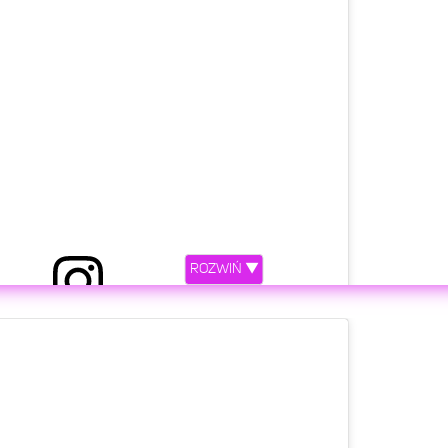
ROZWIŃ ▼
etl ten post na Instagramie.