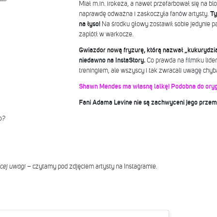
Miał m.in. irokeza, a nawet przefarbował się na bl
naprawdę odważna i zaskoczyła fanów artysty.
Ty
na łyso!
Na środku głowy zostawił sobie jedynie pa
zaplótł w warkocze.
Gwiazdor nową fryzurę, którą nazwał „kukurydzi
niedawno na InstaStory.
Co prawda na filmiku lider
treningiem, ale wszyscy i tak zwracali uwagę chyba
Shawn Mendes ma własną lalkę! Podobna do oryg
Fani Adama Levine nie są zachwyceni jego przem
o?
ęcej uwagi
– czytamy pod zdjęciem artysty na Instagramie.