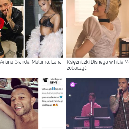
 Ariana Grande, Maluma, Lana
Księżniczki Disneya w hicie 
zobaczyć
NEWS