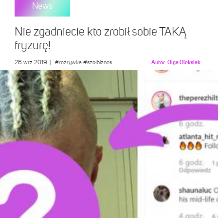
News
Nie zgadniecie kto zrobił sobie TAKĄ
fryzurę!
26 wrz 2019
|
#rozrywka
#szołbiznes
Autor:
Olga Oleksiak