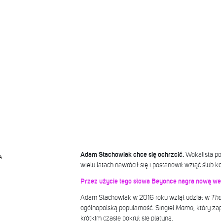
Adam Stachowiak chce się ochrzcić.
Wokalista po
A
wielu latach nawrócił się i postanowił wziąć ślub ko
Przez użycie tego słowa Beyonce nagra nową wer
Adam Stachowiak w 2016 roku wziął udział w
The
ogólnopolską popularność. Singiel
Mamo
, który z
krótkim czasie pokrył się platyną.