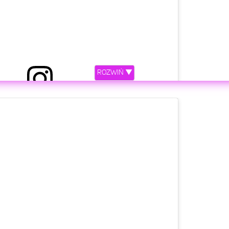
ROZWIŃ ▼
ez ADAM STACHOWIAK (@adamstachowiakofficial)
etl ten post na Instagramie