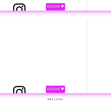
ROZWIŃ ▼
ez ADAM STACHOWIAK (@adamstachowiakofficial)
etl ten post na Instagramie
ROZWIŃ ▼
ez ADAM STACHOWIAK (@adamstachowiakofficial)
REKLAMA
etl ten post na Instagramie