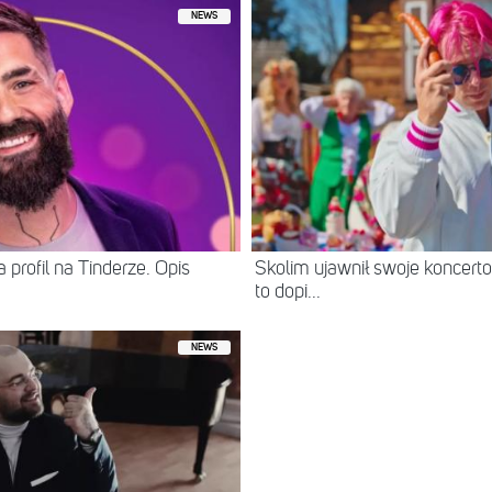
NEWS
 profil na Tinderze. Opis
Skolim ujawnił swoje koncerto
to dopi...
NEWS