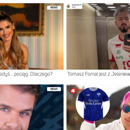
NEWS
iedyś… pociąg. Dlaczego?
Tomasz Fornal jest z Jeleni
NEWS