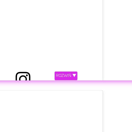
ROZWIŃ ▼
ez ADAM STACHOWIAK (@adamstachowiakofficial)
etl ten post na Instagramie