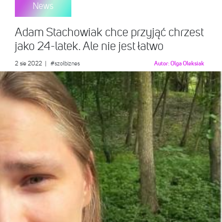
News
Adam Stachowiak chce przyjąć chrzest
jako 24-latek. Ale nie jest łatwo
2 sie 2022
|
#szołbiznes
Autor:
Olga Oleksiak