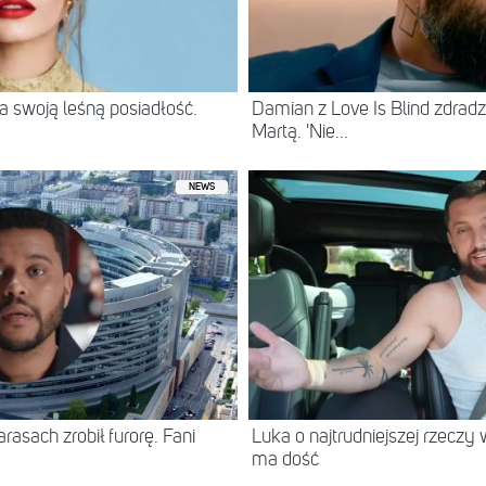
 swoją leśną posiadłość.
Damian z Love Is Blind zdradz
Martą. 'Nie...
NEWS
asach zrobił furorę. Fani
Luka o najtrudniejszej rzeczy 
ma dość