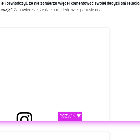
e i oświadczył, że nie zamierza więcej komentować swojej decyzji ani relac
trwają”.
Zapowiedział, że da znać, kiedy wszystko się uda.
ROZWIŃ ▼
etl ten post na Instagramie