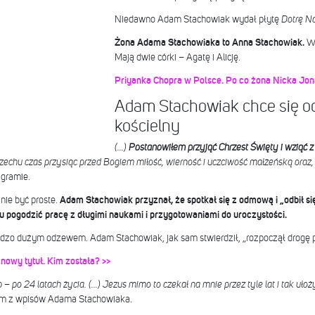
Niedawno Adam Stachowiak wydał płytę
Dotrę Na
Żona Adama Stachowiaka to Anna Stachowiak.
Wz
Mają dwie córki – Agatę i Alicję.
Priyanka Chopra w Polsce. Po co żona Nicka Jon
Adam Stachowiak chce się och
kościelny
(…)
Postanowiłem przyjąć Chrzest Święty i wziąć z 
zechu czas przysiąc przed Bogiem miłość, wierność i uczciwość małżeńską oraz,
agramie.
nie być proste.
Adam Stachowiak przyznał, że spotkał się z odmową i „odbił się
mu pogodzić pracę z długimi naukami i przygotowaniami do uroczystości.
ardzo dużym odzewem. Adam Stachowiak, jak sam stwierdził, „rozpoczął drogę 
owy tytuł. Kim została? >>
 po 24 latach życia. (…) Jezus mimo to czekał na mnie przez tyle lat i tak ułoży
ym z wpisów Adama Stachowiaka.