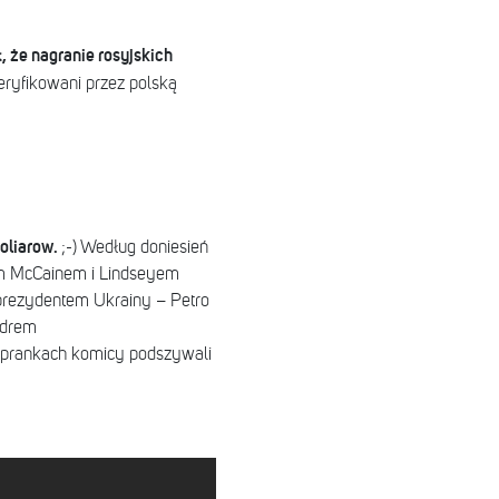
, że nagranie rosyjskich
eryfikowani przez polską
toliarow.
;-) Według doniesień
em McCainem i Lindseyem
rezydentem Ukrainy – Petro
ndrem
prankach komicy podszywali