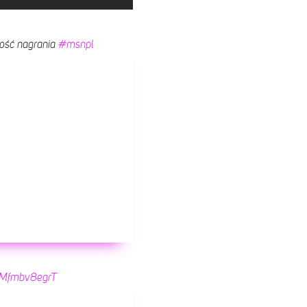
ość nagrania
#msnpl
co/Mfmbv8egrT