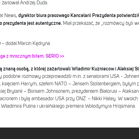
 żartował Andrzej Duda.
dyrektor biura prasowego Kancelarii Prezydenta potwierdził
sat News,
o prezydenta jest autentyczne.
Miał przekazać, że „rozmówcy byli w
y
– dodał Marcin Kędryna.
nge z mrocznym bitem. SERIO >>
ą znaną osobą, z której zażartowali Władimir Kuzniecow i Aleksiej S
y podobne rozmowy przeprowadzili m.in. z senatorami USA - John
księciem Harrym, szefem NATO – Jensem Stoltenbergiem, byłym p
iej Brytanii – Borisem Johnsonem, prezydentem Białorusi – Aleksa
ronem i byłą ambasador USA przy ONZ – Nikki Haley. W swoich 
ji Władimira Putina i ukraińskiego premiera Wołodymyra Hrojsmana.