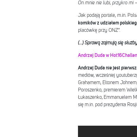
On mnie nie lubi, przykro mi
–
Jak podają portale, m.in. Pol
komików z udziałem polskieg
placówkę przy ONZ”.
(…) Sprawą zajmują się służb
Andrzej Duda w Hot16Challe
Andrzej Duda nie jest pierwsz
mediów, wcześniej youtuberz
Grahamem, Eltonem Johnem, 
Poroszenko, premierem Wielk
Łukaszenko, Emmanuelem Mac
się m.in. pod prezydenta Ros