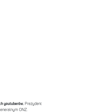
ch youtuberów.
Prezydent
 generalnym ONZ.