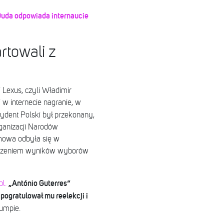
Duda odpowiada internaucie
rtowali z
 Lexus, czyli Władimir
 w internecie nagranie, w
ydent Polski był przekonany,
ganizacji Narodów
mowa odbyła się w
głoszeniem wyników wyborów
„António Guterres”
l.
pogratulował mu reelekcji i
umpie.