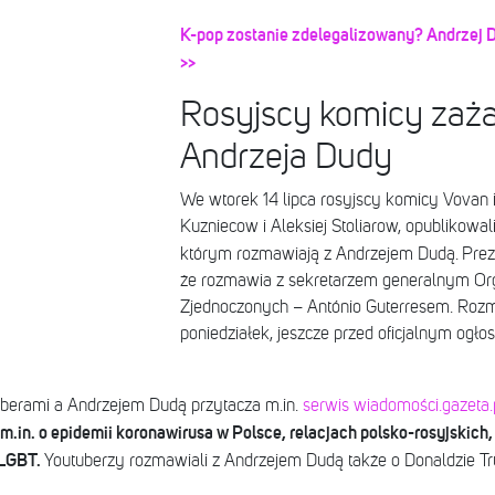
K-pop zostanie zdelegalizowany? Andrzej 
>>
Rosyjscy komicy zaża
Andrzeja Dudy
We wtorek 14 lipca rosyjscy komicy Vovan i
Kuzniecow i Aleksiej Stoliarow, opublikowali
którym rozmawiają z Andrzejem Dudą.
Prez
że rozmawia z sekretarzem generalnym Or
Zjednoczonych – António Guterresem. Roz
poniedziałek, jeszcze przed oficjalnym o
berami a Andrzejem Dudą przytacza m.in.
serwis wiadomości.gazeta.p
in. o epidemii koronawirusa w Polsce, relacjach polsko-rosyjskich, 
 LGBT.
Youtuberzy rozmawiali z Andrzejem Dudą także o Donaldzie Tr