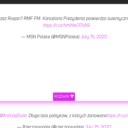
zez Rosjan? RMF FM: Kancelaria Prezydenta potwierdza autentyczn
https://t.co/hmlhW37cA9
— MSN Polska (@MSNPolska)
July 15, 2020
ROZWIŃ ▼
@AndrzejDuda
. Długa lista polityków, z których żartowano
https://t.
— Rzeczpospolita (@rzeczpospolita)
July 15, 2020