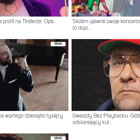
 profil na Tinderze. Opis
Skolim ujawnił swoje koncerto
to dopi...
NEWS
 wartego dziesiątki tysięcy.
Gwiazdy Bez Playbacku. Gdzi
odsłaniający kul...
NEWS