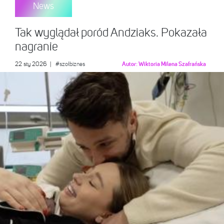
News
Tak wyglądał poród Andziaks. Pokazała
nagranie
22 sty 2026
|
#szołbiznes
Autor:
Wiktoria Milena Szafrańska