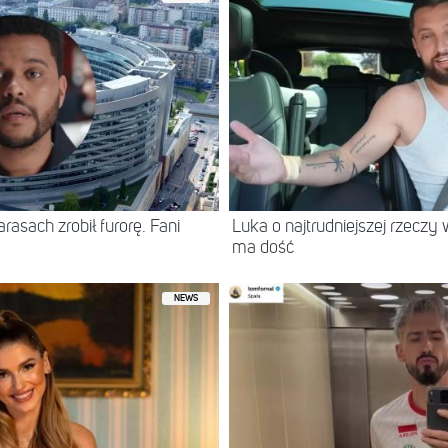
asach zrobił furorę. Fani
Luka o najtrudniejszej rzeczy 
ma dość
NEWS