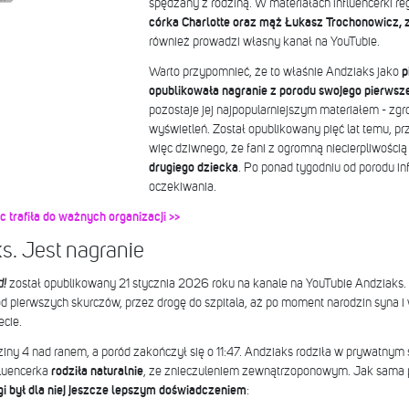
spędzany z rodziną. W materiałach influencerki regul
córka Charlotte oraz mąż Łukasz Trochonowicz, z
również prowadzi własny kanał na YouTubie.
Warto przypomnieć, że to właśnie Andziaks jako
p
opublikowała nagranie z porodu swojego pierwsz
pozostaje jej najpopularniejszym materiałem - zgr
wyświetleń. Został opublikowany pięć lat temu, prz
więc dziwnego, że fani z ogromną niecierpliwością
drugiego dziecka
. Po ponad tygodniu od porodu inf
oczekiwania.
trafiła do ważnych organizacji >>
s. Jest nagranie
d!
został opublikowany 21 stycznia 2026 roku na kanale na YouTubie Andziaks.
od pierwszych skurczów, przez drogę do szpitala, aż po moment narodzin syna 
ecie.
iny 4 nad ranem, a poród zakończył się o 11:47. Andziaks rodziła w prywatnym
fluencerka
rodziła naturalnie
, ze znieczuleniem zewnątrzoponowym. Jak sama p
i był dla niej jeszcze lepszym doświadczeniem
: