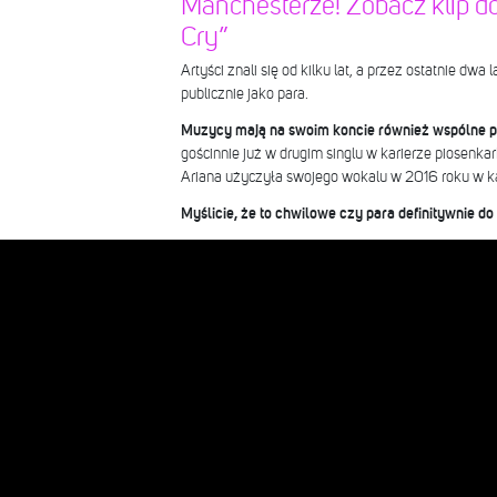
Manchesterze! Zobacz klip do
Cry”
Artyści znali się od kilku lat, a przez ostatnie dwa 
publicznie jako para.
Muzycy mają na swoim koncie również wspólne p
gościnnie już w drugim singlu w karierze piosenkar
Ariana użyczyła swojego wokalu w 2016 roku w k
Myślicie, że to chwilowe czy para definitywnie do 