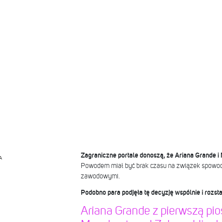
Zagraniczne portale donoszą, że Ariana Grande i M
A
Powodem miał być brak czasu na związek spow
zawodowymi.
Podobno para podjęła tę decyzję wspólnie i rozsta
Ariana Grande z pierwszą pi