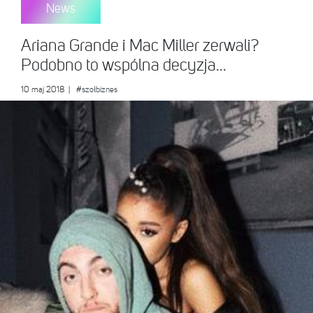
News
Ariana Grande i Mac Miller zerwali?
Podobno to wspólna decyzja...
10 maj 2018
|
#szołbiznes