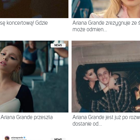
asę koncertową! Gdzie
Ariana Grande zrezygnuje ze 
może odmien...
NEWS
 Ariana Grande przeszła
Ariana Grande jest już po ro
dostanie od...
NEWS