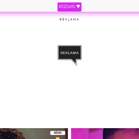
ROZWIŃ ▼
REKLAMA
przez Ariana Grande (@arianagrande)
Kwi 24, 2017 o 11:27 PDT
NEWS
, I'm in love with you. Thank you so much, Bangkok!!