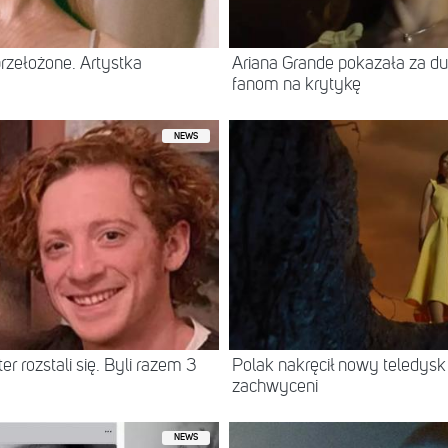
rzełożone. Artystka
Ariana Grande pokazała za d
fanom na krytykę
NEWS
er rozstali się. Byli razem 3
Polak nakręcił nowy teledysk
zachwyceni
NEWS