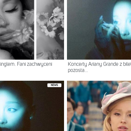
inglem. Fani zachwyceni
Koncerty Ariany Grande z bile
pozosta...
NEWS