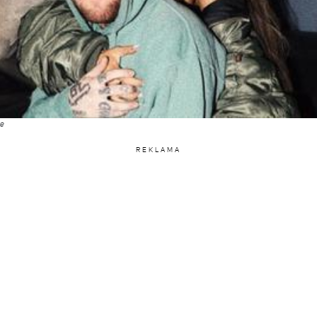
de
REKLAMA