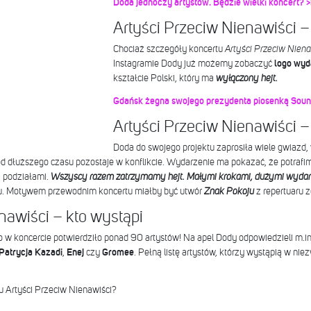
Doda jednoczy artystów. Będzie wielki koncert? 
Artyści Przeciw Nienawiści –
Chociaż szczegóły koncertu
Artyści Przeciw Nien
Instagramie Dody już możemy zobaczyć
logo wyd
kształcie Polski, który ma
wyłączony hejt.
Gdańsk żegna swojego prezydenta piosenką Sound
Artyści Przeciw Nienawiści –
Doda do swojego projektu zaprosiła wiele gwiazd,
d dłuższego czasu pozostaje w konflikcie. Wydarzenie ma pokazać, że potrafim
a podziałami.
Wszyscy razem zatrzymamy hejt. Małymi krokami, dużymi wydar
rtu. Motywem przewodnim koncertu miałby być utwór
Znak Pokoju
z repertuaru z
nawiści – kto wystąpi
o w koncercie potwierdziło ponad 90 artystów! Na apel Dody odpowiedzieli m.in
Patrycja Kazadi
,
Enej
czy
Gromee
. Pełną listę artystów, którzy wystąpią w n
 Artyści Przeciw Nienawiści?