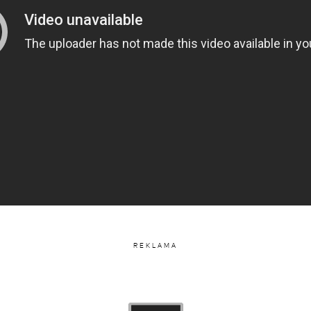
a tym instagramie ale oznacza jedno ...Szykuje się
niesamowity koncert.
velyTornadoOfChaos&Rainbows
(@dodaqueen)
Sty 15, 2019 o 11:12 PST
REKLAMA