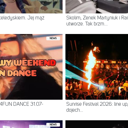
eledyskiem. Jej mąż
Skolim, Zenek Martyniuk i R
utworze. Tak brzm...
NEWS
 4FUN DANCE 31.07-
Sunrise Festival 2026: line up
dojech...
NEWS