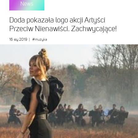
News
Doda pokazała logo akcji Artyści
Przeciw Nienawiści. Zachwycające!
16 sty 2019
|
#muzyka