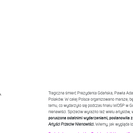
Tragiczna śmierć Prezydenta Gdańska, Pawła Ada
A
Polaków. W całej Polsce organizowano marsze, b
temu, co wydarzyło się podczas finału WOŚP w G
nienawiści. Sprzeciw wyraziło też wielu artystów,
poruszona ostatnimi wydarzeniami, postanowiła 
Artyści Przeciw Nienawiści
.
Wiemy, jak wygląda lo