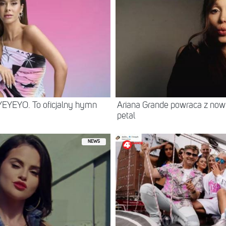
YEYEYO. To oficjalny hymn
Ariana Grande powraca z no
petal
NEWS